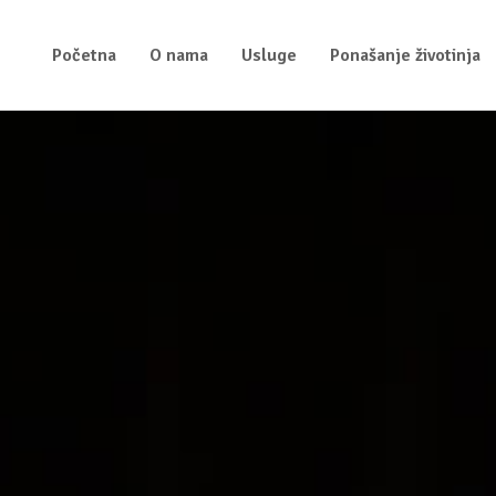
Početna
O nama
Usluge
Ponašanje životinja