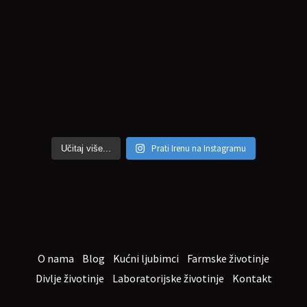
Prati Irenu na Instagramu
Učitaj više...
O nama
Blog
Kućni ljubimci
Farmske životinje
Divlje životinje
Laboratorijske životinje
Kontakt