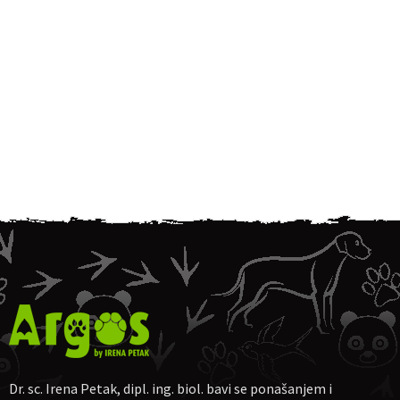
Dr. sc. Irena Petak, dipl. ing. biol. bavi se ponašanjem i