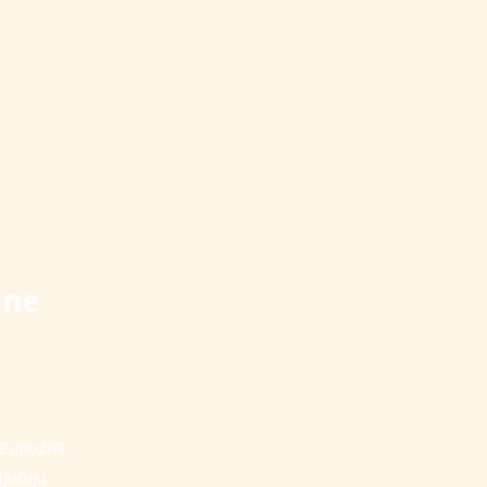
ine
se upozna
ljučuju