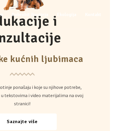
ja
Dobrobit životinja
Ekologija
Kontakt
ukacije i
nzultacije
ike kućnih ljubimaca
otinje ponašaju i koje su njihove potrebe,
 u tekstovima i video materijalima na ovoj
stranici!
Saznajte više