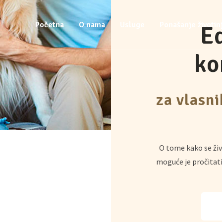
Početna
O nama
Usluge
Ponašanje životin
Ed
ko
za vlasn
O tome kako se živ
moguće je pročitati