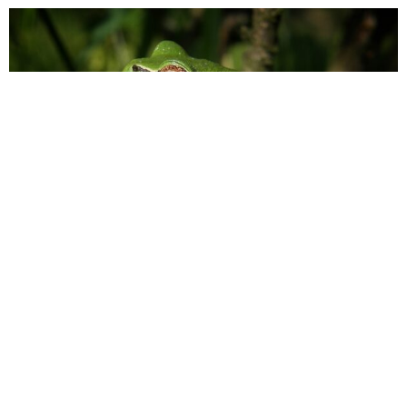
I žabe ubijaju, zar ne?
Ako je žabac Kermit iz The Muppet Show-a uljepšao i vaše
djetinjstvo, ili su vas zabavljale avanture žaba krastača Tora