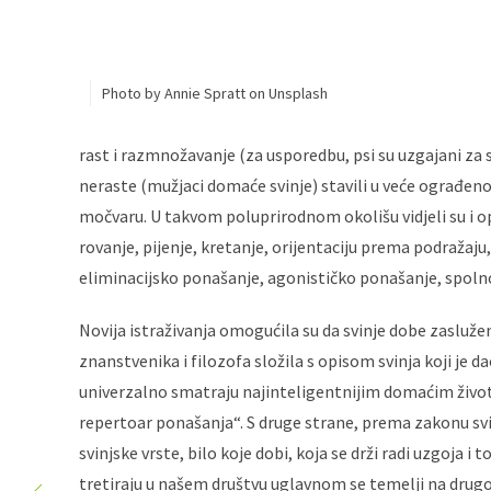
Photo by Annie Spratt on Unsplash
rast i razmnožavanje (za usporedbu, psi su uzgajani za 
neraste (mužjaci domaće svinje) stavili u veće ograđeno 
močvaru. U takvom poluprirodnom okolišu vidjeli su i opi
rovanje, pijenje, kretanje, orijentaciju prema podražaju,
eliminacijsko ponašanje, agonističko ponašanje, spolno
Novija istraživanja omogućila su da svinje dobe zasluže
znanstvenika i filozofa složila s opisom svinja koji je d
univerzalno smatraju najinteligentnijim domaćim životi
repertoar ponašanja“. S druge strane, prema zakonu svin
svinjske vrste, bilo koje dobi, koja se drži radi uzgoja i t
tretiraju u našem društvu uglavnom se temelji na drugoj 