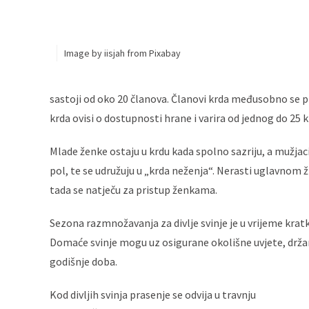
Image by iisjah from Pixabay
sastoji od oko 20 članova. Članovi krda međusobno se pre
krda ovisi o dostupnosti hrane i varira od jednog do 25 
Mlade ženke ostaju u krdu kada spolno sazriju, a mužjaci
pol, te se udružuju u „krda neženja“. Nerasti uglavnom 
tada se natječu za pristup ženkama.
Sezona razmnožavanja za divlje svinje je u vrijeme krat
Domaće svinje mogu uz osigurane okolišne uvjete, držan
godišnje doba.
Kod divljih svinja prasenje se odvija u travnju