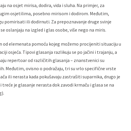
u na osjet mirisa, dodira, vida i sluha. Na primjer, za
drugim osjetilima, posebno mirisom i dodirom. Međutim,
pomirisati ili dodirnuti. Za prepoznavanje druge svinje
 se oslanjaju na izgled i glas osobe, više nego na miris.
edan od elemenata pomoću kojeg možemo procijeniti situaciju u
ciji osjeća. Tipovi glasanja razlikuju se po jačini i trajanju, a
maju repertoar od različitih glasanja – znanstvenici su
jih. Međutim, ovisno o podražaju, tri su vrlo specifične vrste
ača ili nerasta kada pokušavaju zastrašiti suparnika, drugo je
 i treće je glasanje nerasta dok zavodi krmaču i glasa se na
g).