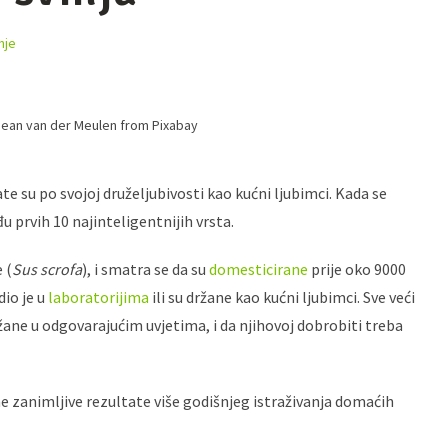
nje
ean van der Meulen from Pixabay
e su po svojoj druželjubivosti kao kućni ljubimci. Kada se
đu prvih 10 najinteligentnijih vrsta.
 (
Sus scrofa
), i smatra se da su
domesticirane
prije oko 9000
dio je u
laboratorijima
ili su držane kao kućni ljubimci. Sve veći
ržane u odgovarajućim uvjetima, i da njihovoj dobrobiti treba
e zanimljive rezultate više godišnjeg istraživanja domaćih