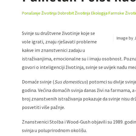
Ponašanje Životinja
Dobrobit Životinja
Ekologija
Farmske Životi
Svinje su društvene životinje koje se
Image by J
vole igrati, znaju rješavati probleme
kakve im znanstvenici zadaju u
istraživanjima, emocionalne su i imaju osobnost. Poznat
govori o inteligenciji životinja, svinje se uvijek nađu me
Domaće svinje (
Sus domesticus
) potomci su divlje svinje
godina. Većina domaćih svinja danas živi na farmama, a 
broj znanstvenih istraživanja pokazuje da svinje nisu d
posvetiti više pažnje.
Znanstvenici Stolba i Wood-Gush objavili su 1989. godin
svinja u poluprirodnom okolišu.