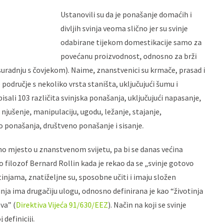
Ustanovili su da je ponašanje domaćih i
divljih svinja veoma slično jer su svinje
odabirane tijekom domestikacije samo za
povećanu proizvodnost, odnosno za brži
suradnju s čovjekom). Naime, znanstvenici su krmače, prasad i
područje s nekoliko vrsta staništa, uključujući šumu i
sali 103 različita svinjska ponašanja, uključujući napasanje,
 njušenje, manipulaciju, ugodu, ležanje, stajanje,
 ponašanja, društveno ponašanje i sisanje.
no mjesto u znanstvenom svijetu, pa bi se danas većina
ao filozof Bernard Rollin kada je rekao da se „svinje gotovo
njama, znatiželjne su, sposobne učiti i imaju složen
ja ima drugačiju ulogu, odnosno definirana je kao “životinja
ova” (
Direktiva Vijeća 91/630/EEZ
). Način na koji se svinje
definiciji.