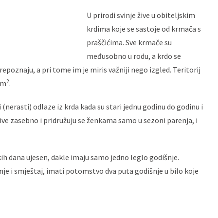
U prirodi svinje žive u obiteljskim
krdima koje se sastoje od krmača s
praščićima. Sve krmače su
međusobno u rodu, a krdo se
poznaju, a pri tome im je miris važniji nego izgled. Teritorij
2
km
.
 (nerasti) odlaze iz krda kada su stari jednu godinu do godinu i
žive zasebno i pridružuju se ženkama samo u sezoni parenja, i
kih dana ujesen, dakle imaju samo jedno leglo godišnje.
je i smještaj, imati potomstvo dva puta godišnje u bilo koje