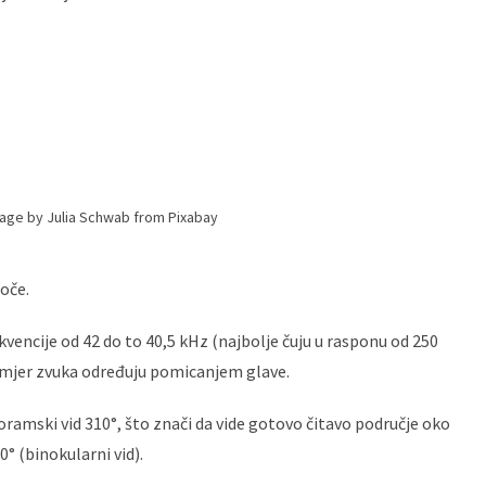
age by Julia Schwab from Pixabay
oče.
ekvencije od 42 do to 40,5 kHz (najbolje čuju u rasponu od 250
. Smjer zvuka određuju pomicanjem glave.
oramski vid 310°, što znači da vide gotovo čitavo područje oko
0° (binokularni vid).