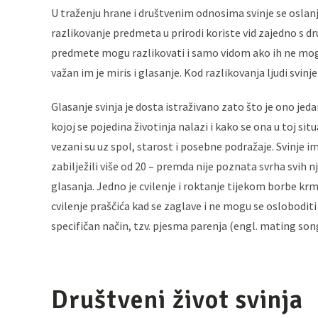
U traženju hrane i društvenim odnosima svinje se oslanjaj
razlikovanje predmeta u prirodi koriste vid zajedno s 
predmete mogu razlikovati i samo vidom ako ih ne mogu 
važan im je miris i glasanje. Kod razlikovanja ljudi svinje
Glasanje svinja je dosta istraživano zato što je ono j
kojoj se pojedina životinja nalazi i kako se ona u toj situa
vezani su uz spol, starost i posebne podražaje. Svinje i
zabilježili više od 20 – premda nije poznata svrha svih n
glasanja. Jedno je cvilenje i roktanje tijekom borbe krm
cvilenje praščića kad se zaglave i ne mogu se osloboditi
specifičan način, tzv. pjesma parenja (engl. mating son
Društveni život svinja