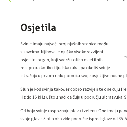
Osjetila
Svinje imaju najveći broj njušnih stanica među
sisavcima. Njihova je njuška visokorazvijeni
Im
osjetilni organ, koji sadrži toliko osjetilnih
receptora koliko i ljudska ruka, pa okoliš svinje
istražuju u prvom redu pomoću svoje osjetljive nosne pl
Sluh je kod svinja također dobro razvijen te one čuju fr
Hz do 16 kHz), što znači da čuju u području ultrazvuka
Od boja svinje raspoznaju plavu i zelenu. One imaju pan
svoje glave. S oba oka vide područje ispred glave od 35-5