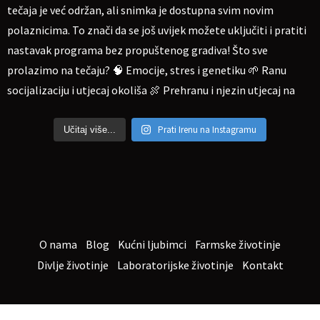
Prati Irenu na Instagramu
Učitaj više...
O nama
Blog
Kućni ljubimci
Farmske životinje
Divlje životinje
Laboratorijske životinje
Kontakt