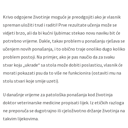
Krivo odgojene životinje moguće je preodgojiti ako je vlasnik
spreman uložiti trud i raditi! Prve rezultate učenja može se
vidjeti brzo, ali da bi kućni ljubimac stekao novu naviku bit će
potrebno vrijeme. Dakle, takav problem u ponašanju rješava se
učenjem novih ponašanja, i to obično traje onoliko dugo koliko
problem postoji. Na primjer, ako je pas naučio da za svaku
stvar koju „ukrade“ sa stola može dobiti poslasticu, vlasnik će
morati pokazati psu da to više ne funkcionira (ostaviti mu na
stolu stvari koje smije uzeti).
U današnje vrijeme za patološka ponašanja kod životinja
doktor veterinarske medicine propisati lijek. Iz etičkih razloga
ne preporuča se dugotrajno ili cjeloživotno držanje životinja na
takvim lijekovima.