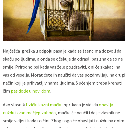
Najčešća greška u odgoju pasa je kada se štencima dozvoli da
skaču po ljudima, a onda se očekuje da odrasli pas zna da to ne
smije. Prirodno psi kada vas žele pozdraviti, oni će skakati na
vas od veselja. Morat ćete ih naučiti da vas pozdravljaju na drugi
način koji je prihvatljiv nama ljudima. S učenjem treba krenuti
čim
pas dođe u novi dom
.
Ako vlasnik
fizički kazni mačku
npr. kada je vidi da
obavlja
nuždu izvan mačjeg zahoda
, mačka će naučiti da je vlasnik ne
smije vidjeti kada to čini. Zbog toga će obavljati nuždu na onim