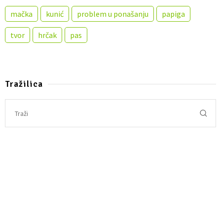
mačka
kunić
problem u ponašanju
papiga
tvor
hrčak
pas
Tražilica