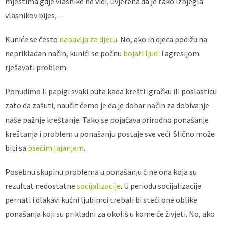
mjestima gdje vlasnike ne vidi, uvjerena da je tako izbjegla
vlasnikov bijes,…
Kuniće se često
nabavlja za djecu
. No, ako ih djeca podižu na
neprikladan način, kunići se počnu
bojati ljudi
i agresijom
rješavati problem.
Ponudimo li papigi svaki puta kada krešti igračku ili poslasticu
zato da zašuti, naučit ćemo je da je dobar način za dobivanje
naše pažnje kreštanje. Tako se pojačava prirodno ponašanje
kreštanja i problem u ponašanju postaje sve veći. Slično može
biti sa
psećim lajanjem
.
Posebnu skupinu problema u ponašanju čine ona koja su
rezultat nedostatne
socijalizacije
. U periodu socijalizacije
pernati i dlakavi kućni ljubimci trebali bi steći one oblike
ponašanja koji su prikladni za okoliš u kome će živjeti. No, ako