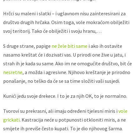
Hrčci su maleni i slatki – i uglavnom nisu zainteresirani za
društvo drugih hrčaka. Osim toga, vole mokraćom obilježiti
svoj teritorij. Tako će obilježiti i svoju hranu,…
S druge strane, papige
ne žele biti same
i ako ih ostavite
nasamo kreštat će i dozivati vas. U prirodi one žive u jatu, i
strah ih je kada su same. Ako im ne omogućite društvo, bit će
nesretne
, a možda i agresivne. Njihovo kreštanje je prirodno
ponašanje, no teško da će se sa time složiti vaši susjedi.
Kunići jedu svoje drekece. I to je za njih OK, to je normalno.
Tvorovi su prekrasni, ali imaju određeni tjelesni miris i
vole
grickati
. Kastracija neće u potpunosti otkloniti miris, a ne
smijete ih previše često kupati. To je dio njihovog šarma.