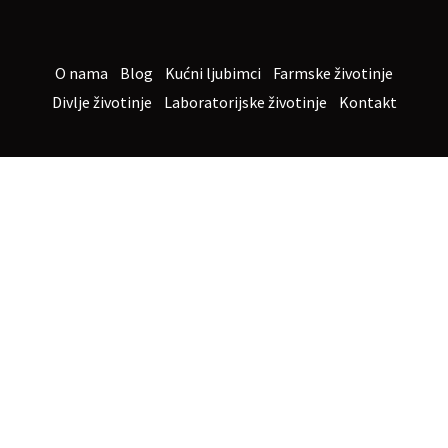
O nama
Blog
Kućni ljubimci
Farmske životinje
Divlje životinje
Laboratorijske životinje
Kontakt