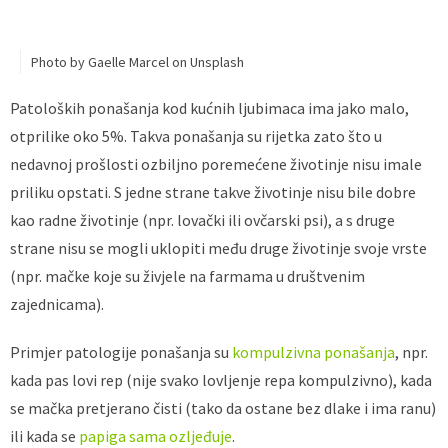
Photo by Gaelle Marcel on Unsplash
Patoloških ponašanja kod kućnih ljubimaca ima jako malo,
otprilike oko 5%. Takva ponašanja su rijetka zato što u
nedavnoj prošlosti ozbiljno poremećene životinje nisu imale
priliku opstati. S jedne strane takve životinje nisu bile dobre
kao radne životinje (npr. lovački ili ovčarski psi), a s druge
strane nisu se mogli uklopiti među druge životinje svoje vrste
(npr. mačke koje su živjele na farmama u društvenim
zajednicama).
Primjer patologije ponašanja su
kompulzivna ponašanja
, npr.
kada pas lovi rep (nije svako lovljenje repa kompulzivno), kada
se mačka pretjerano čisti (tako da ostane bez dlake i ima ranu)
ili kada se
papiga sama ozljeđuje
.