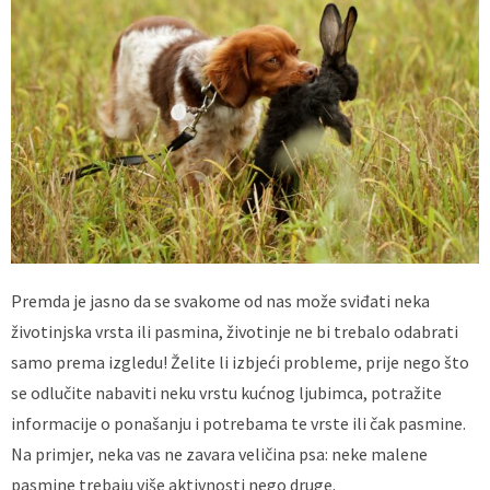
Premda je jasno da se svakome od nas može sviđati neka
životinjska vrsta ili pasmina, životinje ne bi trebalo odabrati
samo prema izgledu! Želite li izbjeći probleme, prije nego što
se odlučite nabaviti neku vrstu kućnog ljubimca, potražite
informacije o ponašanju i potrebama te vrste ili čak pasmine.
Na primjer, neka vas ne zavara veličina psa: neke malene
pasmine trebaju više aktivnosti nego druge.