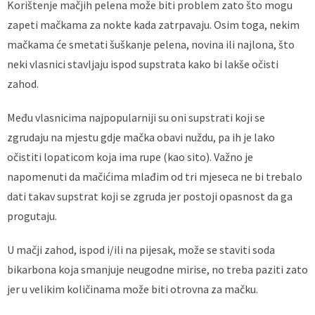
Korištenje mačjih pelena može biti problem zato što mogu
zapeti mačkama za nokte kada zatrpavaju. Osim toga, nekim
mačkama će smetati šuškanje pelena, novina ili najlona, što
neki vlasnici stavljaju ispod supstrata kako bi lakše očisti
zahod.
Među vlasnicima najpopularniji su oni supstrati koji se
zgrudaju na mjestu gdje mačka obavi nuždu, pa ih je lako
očistiti lopaticom koja ima rupe (kao sito). Važno je
napomenuti da mačićima mlađim od tri mjeseca ne bi trebalo
dati takav supstrat koji se zgruda jer postoji opasnost da ga
progutaju.
U mačji zahod, ispod i/ili na pijesak, može se staviti soda
bikarbona koja smanjuje neugodne mirise, no treba paziti zato
jer u velikim količinama može biti otrovna za mačku.