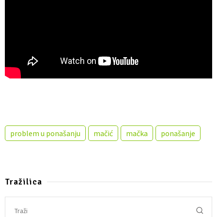
problem u ponašanju
mačić
mačka
ponašanje
Tražilica