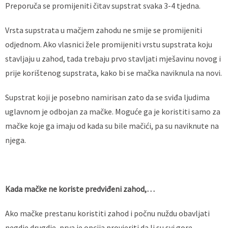
Preporuča se promijeniti čitav supstrat svaka 3-4 tjedna.
Vrsta supstrata u mačjem zahodu ne smije se promijeniti
odjednom. Ako vlasnici žele promijeniti vrstu supstrata koju
stavljaju u zahod, tada trebaju prvo stavljati mješavinu novog i
prije korištenog supstrata, kako bi se mačka naviknula na novi.
Supstrat koji je posebno namirisan zato da se sviđa ljudima
uglavnom je odbojan za mačke. Moguće ga je koristiti samo za
mačke koje ga imaju od kada su bile mačići, pa su naviknute na
njega.
Kada mačke ne koriste predviđeni zahod,…
Ako mačke prestanu koristiti zahod i počnu nuždu obavljati
negdje drugdje, prva je opcija provjeriti da li su svi gore