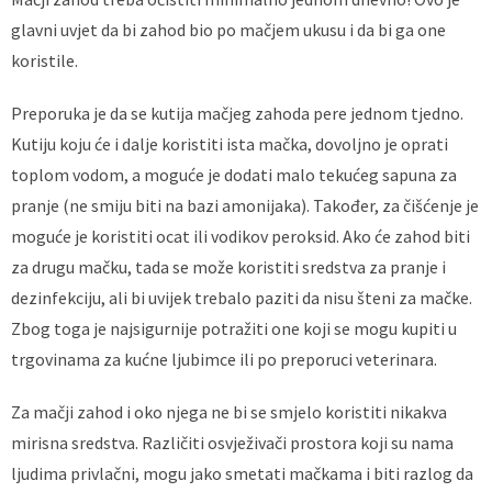
glavni uvjet da bi zahod bio po mačjem ukusu i da bi ga one
koristile.
Preporuka je da se kutija mačjeg zahoda pere jednom tjedno.
Kutiju koju će i dalje koristiti ista mačka, dovoljno je oprati
toplom vodom, a moguće je dodati malo tekućeg sapuna za
pranje (ne smiju biti na bazi amonijaka). Također, za čišćenje je
moguće je koristiti ocat ili vodikov peroksid. Ako će zahod biti
za drugu mačku, tada se može koristiti sredstva za pranje i
dezinfekciju, ali bi uvijek trebalo paziti da nisu šteni za mačke.
Zbog toga je najsigurnije potražiti one koji se mogu kupiti u
trgovinama za kućne ljubimce ili po preporuci veterinara.
Za mačji zahod i oko njega ne bi se smjelo koristiti nikakva
mirisna sredstva. Različiti osvježivači prostora koji su nama
ljudima privlačni, mogu jako smetati mačkama i biti razlog da