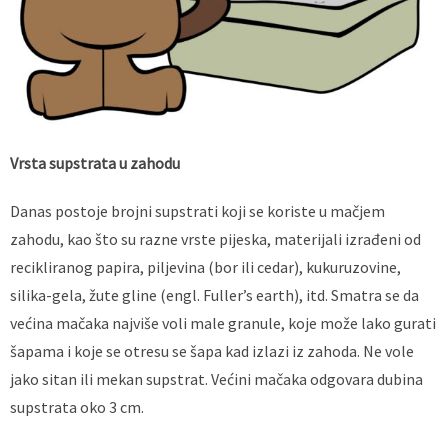
Vrsta supstrata u zahodu
Danas postoje brojni supstrati koji se koriste u mačjem
zahodu, kao što su razne vrste pijeska, materijali izrađeni od
recikliranog papira, piljevina (bor ili cedar), kukuruzovine,
silika-gela, žute gline (engl. Fuller’s earth), itd. Smatra se da
većina mačaka najviše voli male granule, koje može lako gurati
šapama i koje se otresu se šapa kad izlazi iz zahoda. Ne vole
jako sitan ili mekan supstrat. Većini mačaka odgovara dubina
supstrata oko 3 cm.