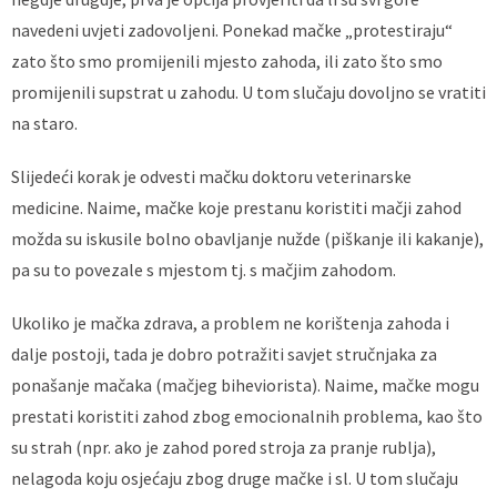
navedeni uvjeti zadovoljeni. Ponekad mačke „protestiraju“
zato što smo promijenili mjesto zahoda, ili zato što smo
promijenili supstrat u zahodu. U tom slučaju dovoljno se vratiti
na staro.
Slijedeći korak je odvesti mačku doktoru veterinarske
medicine. Naime, mačke koje prestanu koristiti mačji zahod
možda su iskusile bolno obavljanje nužde (piškanje ili kakanje),
pa su to povezale s mjestom tj. s mačjim zahodom.
Ukoliko je mačka zdrava, a problem ne korištenja zahoda i
dalje postoji, tada je dobro potražiti savjet stručnjaka za
ponašanje mačaka (mačjeg biheviorista). Naime, mačke mogu
prestati koristiti zahod zbog emocionalnih problema, kao što
su strah (npr. ako je zahod pored stroja za pranje rublja),
nelagoda koju osjećaju zbog druge mačke i sl. U tom slučaju