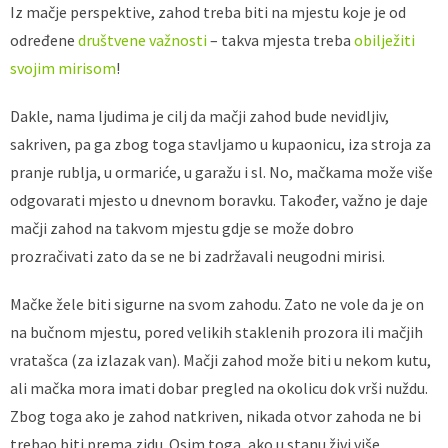
Iz mačje perspektive, zahod treba biti na mjestu koje je od
određene
društvene važnosti
– takva mjesta treba
obilježiti
svojim mirisom
!
Dakle, nama ljudima je cilj da mačji zahod bude nevidljiv,
sakriven, pa ga zbog toga stavljamo u kupaonicu, iza stroja za
pranje rublja, u ormariće, u garažu i sl. No, mačkama može više
odgovarati mjesto u dnevnom boravku. Također, važno je daje
mačji zahod na takvom mjestu gdje se može dobro
prozračivati zato da se ne bi zadržavali neugodni mirisi.
Mačke žele biti sigurne na svom zahodu. Zato ne vole da je on
na bučnom mjestu, pored velikih staklenih prozora ili mačjih
vratašca (za izlazak van). Mačji zahod može biti u nekom kutu,
ali mačka mora imati dobar pregled na okolicu dok vrši nuždu.
Zbog toga ako je zahod natkriven, nikada otvor zahoda ne bi
trebao biti prema zidu. Osim toga, ako u stanu živi više