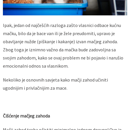
Ipak, jedan od najčešćih razloga zašto vlasnici odbace kućnu
mačku, bilo da je bace van ili je žele preudomiti, upravo je
obavljanje nužde (piškanje i kakanje) izvan mačjeg zahoda.
Zbog toga je iznimno važno da mačka bude zadovoljna sa
svojim zahodom, kako se ovaj problem ne bi pojavio i narušio
emocionalni odnos sa vlasnikom.
Nekoliko je osnovnih savjeta kako mačji zahod učiniti
ugodnijim i privlačnijim za mace.
Čišćenje mačjeg zahoda
Mačji zahod treba očistiti minimalno jednom dnevno! Ovo je