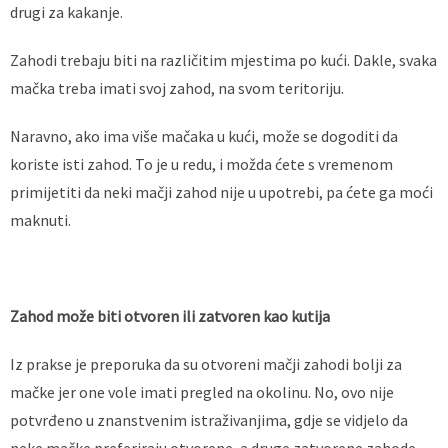
drugi za kakanje.
Zahodi trebaju biti na različitim mjestima po kući. Dakle, svaka
mačka treba imati svoj zahod, na svom teritoriju.
Naravno, ako ima više mačaka u kući, može se dogoditi da
koriste isti zahod. To je u redu, i možda ćete s vremenom
primijetiti da neki mačji zahod nije u upotrebi, pa ćete ga moći
maknuti.
Zahod može biti otvoren ili zatvoren kao kutija
Iz prakse je preporuka da su otvoreni mačji zahodi bolji za
mačke jer one vole imati pregled na okolinu. No, ovo nije
potvrđeno u znanstvenim istraživanjima, gdje se vidjelo da
neke mačke preferiraju otvorene, a druge zatvorene zahode,