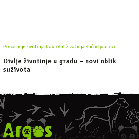
Ponašanje životinja
Dobrobit životinja
Kućni ljubimci
Divlje životinje u gradu – novi oblik
suživota