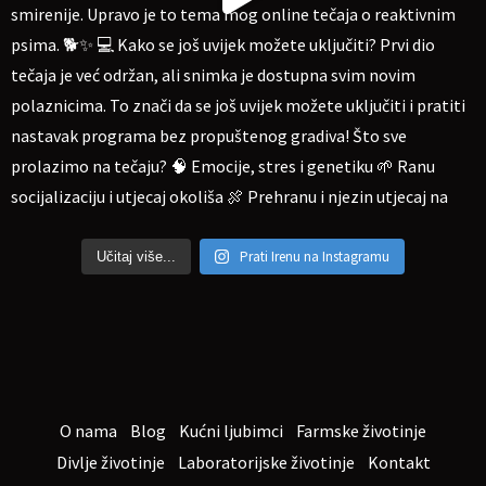
Prati Irenu na Instagramu
Učitaj više...
O nama
Blog
Kućni ljubimci
Farmske životinje
Divlje životinje
Laboratorijske životinje
Kontakt