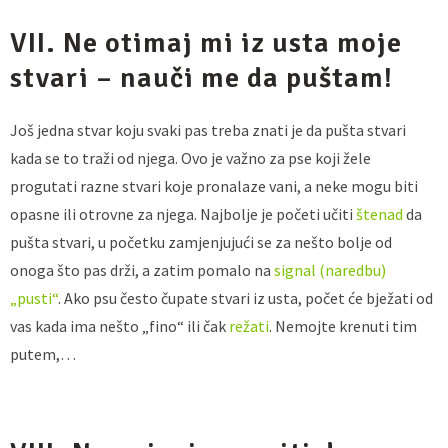
VII. Ne otimaj mi iz usta moje
stvari – nauči me da puštam!
Još jedna stvar koju svaki pas treba znati je da pušta stvari
kada se to traži od njega. Ovo je važno za pse koji žele
progutati razne stvari koje pronalaze vani, a neke mogu biti
opasne ili otrovne za njega. Najbolje je početi učiti
štenad
da
pušta stvari, u početku zamjenjujući se za nešto bolje od
onoga što pas drži, a zatim pomalo na
signal (naredbu)
„pusti“
. Ako psu često čupate stvari iz usta, počet će bježati od
vas kada ima nešto „fino“ ili čak
režati
. Nemojte krenuti tim
putem,…