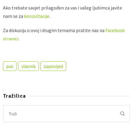
Ako trebate savjet prilagođen za vas i vašeg ljubimca javite
nam se za
konzultacije
.
Za diskusiju o ovoj i drugim temama pratite nas na
Facebook
stranici
.
pas
vlasnik
zapovijed
Tražilica