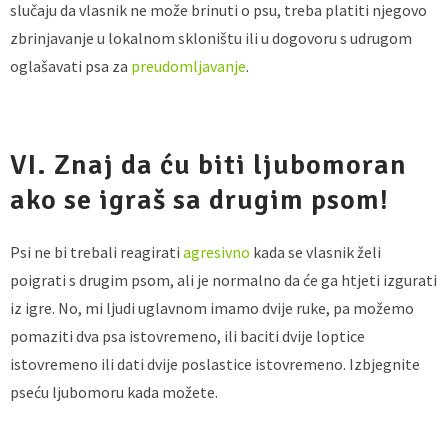
slučaju da vlasnik ne može brinuti o psu, treba platiti njegovo
zbrinjavanje u lokalnom skloništu ili u dogovoru s udrugom
oglašavati psa za
preudomljavanje
.
VI. Znaj da ću biti ljubomoran
ako se igraš sa drugim psom!
Psi ne bi trebali reagirati
agresivno
kada se vlasnik želi
poigrati s drugim psom, ali je normalno da će ga htjeti izgurati
iz igre. No, mi ljudi uglavnom imamo dvije ruke, pa možemo
pomaziti dva psa istovremeno, ili baciti dvije loptice
istovremeno ili dati dvije poslastice istovremeno. Izbjegnite
pseću ljubomoru kada možete.