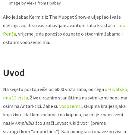
Image by Alexa from Pixabay
Ako je žabac Kermit iz The Muppet Show-a uljepšao i vaše
djetinjstvo, ili su vas zabavljale avanture žaba krastača
Tora i
Ponča
, vrijeme je da ponešto doznate o stvarnim žabama i
ostalim vodozemcima.
Uvod
Na svijetu postoji više od 6000 vrsta žaba, od čega
u Hrvatskoj
ima 13 vrsta
. Žive u raznim staništima na svim kontinentima
osim na Antarktici. Žabe su
vodozemci
, skupina kralježnjaka
koja živi u slatkim vodama i na kopunu, pa im je znanstveni
naziv
Amphibia
što znači „dvostruki život“ (prema
starogrčkom “amphi bios”). Kao punoglavci obavezno žive u