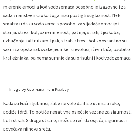
mjerenje emocija kod vodozemaca posebno je izazovno i za
sada znanstvenici oko toga nisu postigli suglasnost. Neki
smatraju da su vodozemci sposobni za sljedeće emocije i
stanja: stres, bol, uznemirenost, patnja, strah, tjeskoba,
uzbuđenje i altruizam. Ipak, strah, stres i bol konstantno su
važni za opstanak svake jedinke i u evoluciji živih bića, osobito
kralježnjaka, pa nema sumnje da su prisutni i kod vodozemaca.
Image by Светлана from Pixabay
Kada su kućni ljubimci, žabe ne vole da ih se uzima u ruke,
podiže i drži. To potiče negativne osjećaje vezane za sigurnost,
bol i strah. S druge strane, može se reći da osjećaj sigurnosti
povećava njihovu sreću.