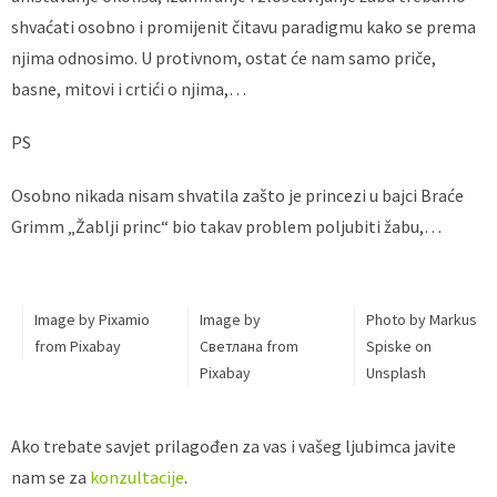
shvaćati osobno i promijenit čitavu paradigmu kako se prema
njima odnosimo. U protivnom, ostat će nam samo priče,
basne, mitovi i crtići o njima,…
PS
Osobno nikada nisam shvatila zašto je princezi u bajci Braće
Grimm „Žablji princ“ bio takav problem poljubiti žabu,…
Image by Pixamio
Image by
Photo by Markus
from Pixabay
Светлана from
Spiske on
Pixabay
Unsplash
Ako trebate savjet prilagođen za vas i vašeg ljubimca javite
nam se za
konzultacije
.