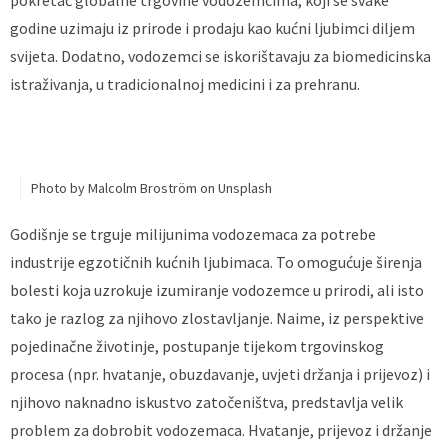
pokretač globalne trgovine vodozemcima, koji se svake
godine uzimaju iz prirode i prodaju kao kućni ljubimci diljem
svijeta. Dodatno, vodozemci se iskorištavaju za biomedicinska
istraživanja, u tradicionalnoj medicini i za prehranu.
Photo by Malcolm Broström on Unsplash
Godišnje se trguje milijunima vodozemaca za potrebe
industrije egzotičnih kućnih ljubimaca. To omogućuje širenja
bolesti koja uzrokuje izumiranje vodozemce u prirodi, ali isto
tako je razlog za njihovo zlostavljanje. Naime, iz perspektive
pojedinačne životinje, postupanje tijekom trgovinskog
procesa (npr. hvatanje, obuzdavanje, uvjeti držanja i prijevoz) i
njihovo naknadno iskustvo zatočeništva, predstavlja velik
problem za dobrobit vodozemaca. Hvatanje, prijevoz i držanje