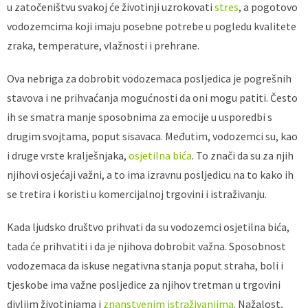
u zatočeništvu svakoj će životinji uzrokovati
stres
, a pogotovo
vodozemcima koji imaju posebne potrebe u pogledu kvalitete
zraka, temperature, vlažnosti i prehrane.
Ova nebriga za dobrobit vodozemaca posljedica je pogrešnih
stavova i ne prihvaćanja mogućnosti da oni mogu patiti. Često
ih se smatra manje sposobnima za emocije u usporedbi s
drugim svojtama, poput sisavaca. Međutim, vodozemci su, kao
i druge vrste kralješnjaka,
osjetilna bića
. To znači da su za njih
njihovi osjećaji važni, a to ima izravnu posljedicu na to kako ih
se tretira i koristi u komercijalnoj trgovini i istraživanju.
Kada ljudsko društvo prihvati da su vodozemci osjetilna bića,
tada će prihvatiti i da je njihova dobrobit važna. Sposobnost
vodozemaca da iskuse negativna stanja poput straha, boli i
tjeskobe ima važne posljedice za njihov tretman u trgovini
divljim životinjama i
znanstvenim istraživanjima
. Nažalost,