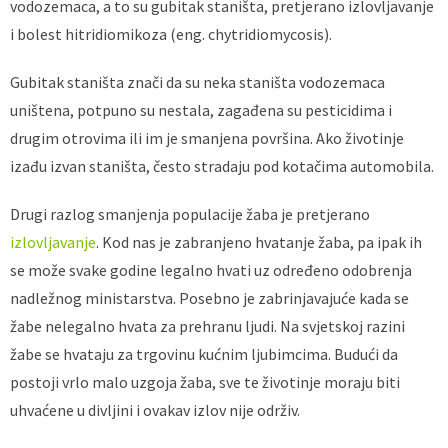
vodozemaca, a to su gubitak staništa, pretjerano izlovljavanje
i bolest hitridiomikoza (eng. chytridiomycosis).
Gubitak staništa znači da su neka staništa vodozemaca
uništena, potpuno su nestala, zagađena su pesticidima i
drugim otrovima ili im je smanjena površina. Ako životinje
izađu izvan staništa, često stradaju pod kotačima automobila.
Drugi razlog smanjenja populacije žaba je pretjerano
izlovljavanje
. Kod nas je zabranjeno hvatanje žaba, pa ipak ih
se može svake godine legalno hvati uz određeno odobrenja
nadležnog ministarstva. Posebno je zabrinjavajuće kada se
žabe nelegalno hvata za prehranu ljudi. Na svjetskoj razini
žabe se hvataju za trgovinu kućnim ljubimcima. Budući da
postoji vrlo malo uzgoja žaba, sve te životinje moraju biti
uhvaćene u divljini i ovakav izlov nije održiv.