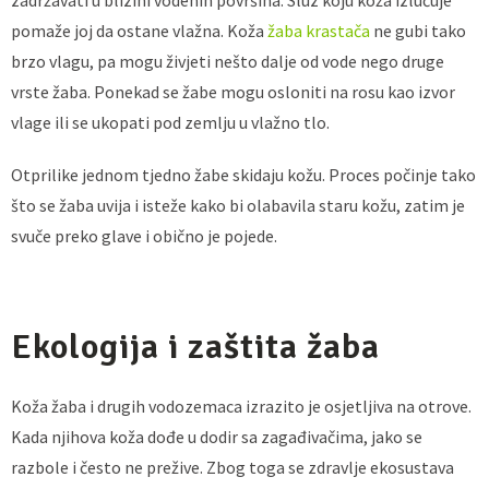
zadržavati u blizini vodenih površina. Sluz koju koža izlučuje
pomaže joj da ostane vlažna. Koža
žaba krastača
ne gubi tako
brzo vlagu, pa mogu živjeti nešto dalje od vode nego druge
vrste žaba. Ponekad se žabe mogu osloniti na rosu kao izvor
vlage ili se ukopati pod zemlju u vlažno tlo.
Otprilike jednom tjedno žabe skidaju kožu. Proces počinje tako
što se žaba uvija i isteže kako bi olabavila staru kožu, zatim je
svuče preko glave i obično je pojede.
Ekologija i zaštita žaba
Koža žaba i drugih vodozemaca izrazito je osjetljiva na otrove.
Kada njihova koža dođe u dodir sa zagađivačima, jako se
razbole i često ne prežive. Zbog toga se zdravlje ekosustava