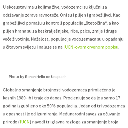
U ekosustavima u kojima žive, vodozemci su ključni za
održavanje zdrave ravnoteže. Oni su i plijen i grabežljivci. Kao
grabežljivci pomažu u kontroli populacije „štetočina“, a kao
plijen hrana su za beskralješnjake, ribe, ptice, zmije i druge
veće životinje. Nažalost, populacije vodozemaca su u opadanju
u čitavom svijetu i nalaze se na
IUCN-ovom crvenom popisu
.
Photo by Ronan Hello on Unsplash
Globalno smanjenje brojnosti vodozemaca primijećeno je
kasnih 1980-ih i traje do danas. Procjenjuje se da je u samo 17
godina izgubljeno oko 50% populacija. Jedan od tri vodozemca
u opasnosti je od izumiranja. Međunarodni savez za očuvanje
prirode (
IUCN
) navodi tri glavna razloga za smanjenje broja