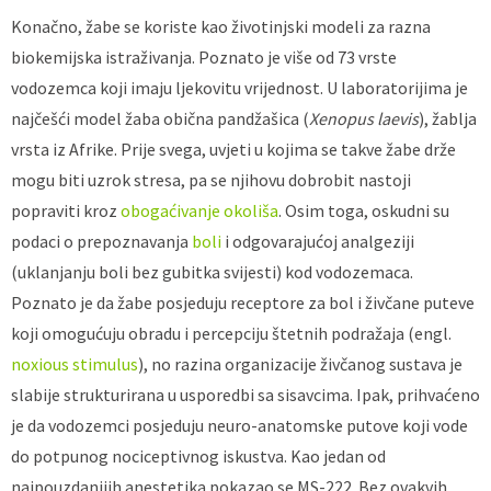
Konačno, žabe se koriste kao životinjski modeli za razna
biokemijska istraživanja. Poznato je više od 73 vrste
vodozemca koji imaju ljekovitu vrijednost. U laboratorijima je
najčešći model žaba obična pandžašica (
Xenopus laevis
), žablja
vrsta iz Afrike. Prije svega, uvjeti u kojima se takve žabe drže
mogu biti uzrok stresa, pa se njihovu dobrobit nastoji
popraviti kroz
obogaćivanje okoliša
. Osim toga, oskudni su
podaci o prepoznavanja
boli
i odgovarajućoj analgeziji
(uklanjanju boli bez gubitka svijesti) kod vodozemaca.
Poznato je da žabe posjeduju receptore za bol i živčane puteve
koji omogućuju obradu i percepciju štetnih podražaja (engl.
noxious stimulus
), no razina organizacije živčanog sustava je
slabije strukturirana u usporedbi sa sisavcima. Ipak, prihvaćeno
je da vodozemci posjeduju neuro-anatomske putove koji vode
do potpunog nociceptivnog iskustva. Kao jedan od
najpouzdanijih anestetika pokazao se MS-222. Bez ovakvih