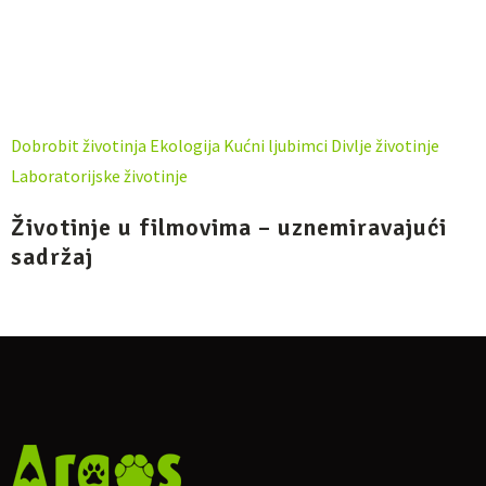
Dobrobit životinja
Ekologija
Kućni ljubimci
Divlje životinje
Laboratorijske životinje
Životinje u filmovima – uznemiravajući
sadržaj