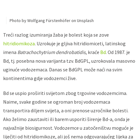
Photo by Wolfgang Fürstenhöfer on Unsplash
Treći razlog izumiranja žaba je bolest koja se zove
hitridiomikoza
. Uzrokuje je gljiva hitridiomiceti, latinskog
imena
Batrachochytrium dendrobatidis
, kraće
Bd
. Od 1987. je
Bd, tj. posebna nova varijanta tzv. BdGPL, uzrokovala masovno
uginuće vodozemaca. Danas se BdGPL može naći na svim
kontinentima gdje vodozemci žive.
Bd se uspio proširiti svijetom zbog trgovine vodozemcima.
Naime, svake godine se ogroman broj vodozemaca
transportira diljem svijeta, a oni prenose uzročnike bolesti.
Ako želimo zaustaviti ili barem usporiti širenje Bd-a, onda je
najvažnije biosigurnost. Vodozemce u zatočeništvu moguće je
liječiti od hitridiomikoze, ali još nema odgovarajućeg lijeka za