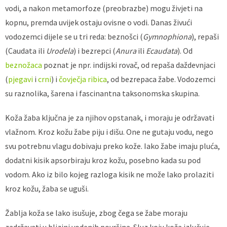
vodi, a nakon metamorfoze (preobrazbe) mogu živjeti na
kopnu, premda uvijek ostaju ovisne o vodi. Danas živući
vodozemci dijele se u tri reda: beznošci (
Gymnophiona
), repaši
(Caudata ili
Urodela
) i bezrepci (
Anura
ili
Ecaudata
). Od
beznožaca
poznat je npr. indijski rovač, od repaša daždevnjaci
(
pjegavi
i
crni
) i
čovječja ribica
, od bezrepaca žabe. Vodozemci
su raznolika, šarena i fascinantna taksonomska skupina.
Koža žaba ključna je za njihov opstanak, i moraju je održavati
vlažnom. Kroz kožu žabe piju i dišu. One ne gutaju vodu, nego
svu potrebnu vlagu dobivaju preko kože. Iako žabe imaju pluća,
dodatni kisik apsorbiraju kroz kožu, posebno kada su pod
vodom. Ako iz bilo kojeg razloga kisik ne može lako prolaziti
kroz kožu, žaba se uguši.
Žablja koža se lako isušuje, zbog čega se žabe moraju