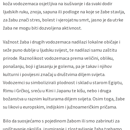
koža vodozemaca osjetljiva na isušivanje i da svaki dodir
ljudskih ruku, znoja, sapuna ili podloge na koje se žabe stavlja,
za žabu znači stres, bolest i vjerojatnu smrt, jasno je da utrke
žaba ne mogu biti dozvoljena aktivnost.
Važnost žaba i drugih vodozemaca nadilazi lokalne običaje i
seže puno dublje u ljudsku svijest, te nadilazi samu zaštitu
prirode. Raznolikost vodozemaca prema veličini, obliku,
ponašanju, boji i glasanju je golema, pa je takav i njihov
kulturni i povijesni značaj u društvima diljem svijeta.
Vodozemci su simbolizirali plodnost i sklad u starom Egiptu,
Rimu i Grčkoj, sreću u Kini i Japanu te kišu, nebo i druga
božanstva u raznim kulturama diljem svijeta. Osim toga, žabe
su likovi u europskim, indijskim i južnoameričkim pričama.
Bilo da suosjećamo s pojedinom žabom ili smo zabrinuti za
uništavanje okoliša, izumiranje i zlostavljanje žaba trebamo