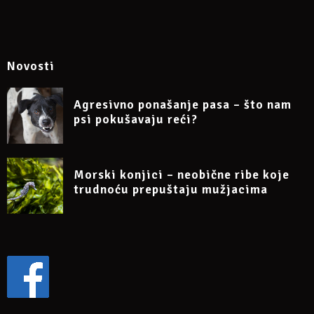
Novosti
Agresivno ponašanje pasa – što nam
psi pokušavaju reći?
Morski konjici – neobične ribe koje
trudnoću prepuštaju mužjacima