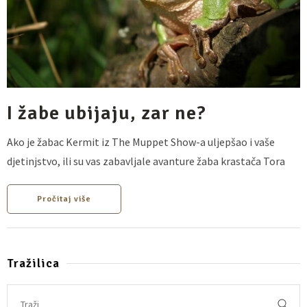
I žabe ubijaju, zar ne?
Ako je žabac Kermit iz The Muppet Show-a uljepšao i vaše
djetinjstvo, ili su vas zabavljale avanture žaba krastača Tora
Pročitaj više
Tražilica