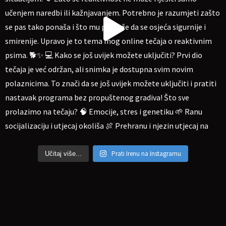
Prati Irenu na Instagramu
Učitaj više...