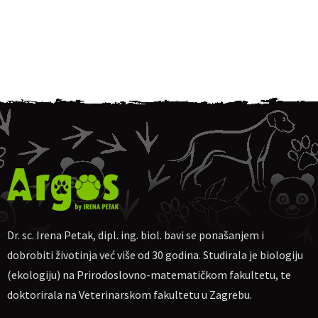
Dr. sc. Irena Petak, dipl. ing. biol. bavi se ponašanjem i
dobrobiti životinja već više od 30 godina. Studirala je biologiju
(ekologiju) na Prirodoslovno-matematičkom fakultetu, te
doktorirala na Veterinarskom fakultetu u Zagrebu.