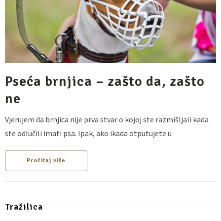
Pseća brnjica – zašto da, zašto
ne
Vjerujem da brnjica nije prva stvar o kojoj ste razmišljali kada
ste odlučili imati psa. Ipak, ako ikada otputujete u
Pročitaj više
Tražilica