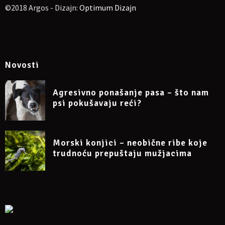
©2018 Argos - Dizajn:
Optimum Dizajn
Novosti
Agresivno ponašanje pasa – što nam
psi pokušavaju reći?
Morski konjici – neobične ribe koje
trudnoću prepuštaju mužjacima