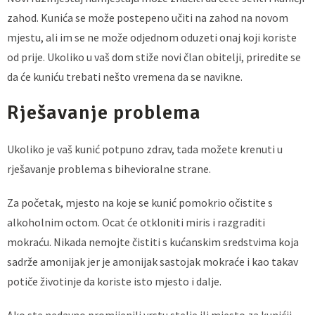
zahod. Kunića se može postepeno učiti na zahod na novom
mjestu, ali im se ne može odjednom oduzeti onaj koji koriste
od prije. Ukoliko u vaš dom stiže novi član obitelji, priredite se
da će kuniću trebati nešto vremena da se navikne.
Rješavanje problema
Ukoliko je vaš kunić potpuno zdrav, tada možete krenuti u
rješavanje problema s bihevioralne strane.
Za početak, mjesto na koje se kunić pomokrio očistite s
alkoholnim octom. Ocat će otkloniti miris i razgraditi
mokraću. Nikada nemojte čistiti s kućanskim sredstvima koja
sadrže amonijak jer je amonijak sastojak mokraće i kao takav
potiče životinje da koriste isto mjesto i dalje.
Ako ste nedavno promijenili vrstu stelje ili mjesto za kunićji