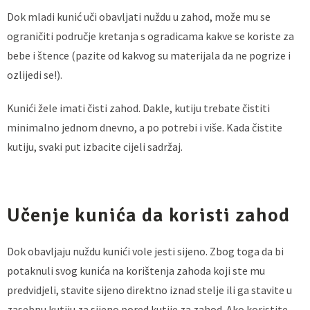
Dok mladi kunić uči obavljati nuždu u zahod, može mu se
ograničiti područje kretanja s ogradicama kakve se koriste za
bebe i štence (pazite od kakvog su materijala da ne pogrize i
ozlijedi se!).
Kunići žele imati čisti zahod. Dakle, kutiju trebate čistiti
minimalno jednom dnevno, a po potrebi i više. Kada čistite
kutiju, svaki put izbacite cijeli sadržaj.
Učenje kunića da koristi zahod
Dok obavljaju nuždu kunići vole jesti sijeno. Zbog toga da bi
potaknuli svog kunića na korištenja zahoda koji ste mu
predvidjeli, stavite sijeno direktno iznad stelje ili ga stavite u
zasebnu kutiju za sijeno pored kutije za zahod. Ako koristite