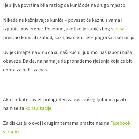
ljepljiva površina bila razlog da kunić ode na drugo mjesto.
Nikada ne kažnjavajte kunića – povezat će kaznu s vama i
izgubiti povjerenje. Posebno, ukoliko je kunić zbog
stresa
prestao koristiti zahod, kažnjavanjem ćete pogoršati situaciju.
Uvijek imajte na umu da su naši kućni ljubimci naš izbor i naša
obaveza. Dakle, na nama je da pronađemo rješenja koja će biti
dobra za njih i za nas.
Ako trebate savjet prilagođen za vas i vašeg ljubimca javite
nam se za
konzultacije
.
Za diskusiju o ovoj i drugim temama pratite nas na
Facebook
stranici
.