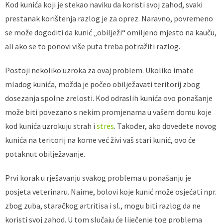
Kod kunića koji je stekao naviku da koristi svoj zahod, svaki
prestanak korištenja razlog je za oprez. Naravno, povremeno
se može dogoditi da kunić „obilježi“ omiljeno mjesto na kauču,
ali ako se to ponovi više puta treba potražiti razlog.
Postoji nekoliko uzroka za ovaj problem. Ukoliko imate
mladog kunića, možda je počeo obilježavati teritorij zbog
dosezanja spolne zrelosti. Kod odraslih kunića ovo ponašanje
može biti povezano s nekim promjenama u vašem domu koje
kod kunića uzrokuju strah i
stres
. Također, ako dovedete novog
kunića na teritorij na kome već živi vaš stari kunić, ovo će
potaknut obilježavanje.
Prvi korak u rješavanju svakog problema u ponašanju je
posjeta veterinaru. Naime, bolovi koje kunić može osjećati npr.
zbog zuba, staračkog artritisa i sl., mogu biti razlog da ne
koristi svoj zahod. U tom slučaju će liječenje tog problema