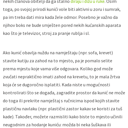
nekih članova obitelji da ga stalno
diraju i dižu u ruke
. Osim
toga, po svojoj prirodi kunići vole biti aktivni u zoru i sumrak,
pa im treba dati mira kada žele odmor. Posebno je važno da
njihov boks ne bude smješten pored nekih kućanskih aparata
kao što je televizor, stroj za pranje rublja i sl.
Ako kunić obavlja nuždu na namještaju (npr. sofa, krevet)
stavite kutiju za zahod na to mjesto, pa je pomalo selite
prema mjestu koje vama više odgovara. Koliko god može
zvučati nepraktično imati zahod na krevetu, to je mala žrtva
koja će se dugoročno isplatiti. Kada niste u mogućnosti
kontrolirati što se događa, zagradite prostor da kunić ne može
do toga ili prekrite namještaj s ručnicima ispod kojih stavite
plastičnu navlaku (npr. plastični zastor kakav se koristi za tuš
kade). Također, možete razmisliti kako biste to mjesto učinili
neugodnim za hodanje kuniću: možda bi neka šuškava ili