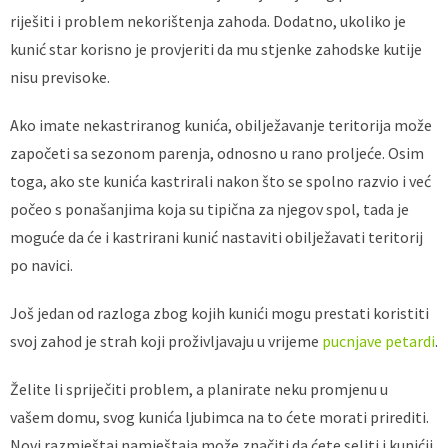
riješiti i problem nekorištenja zahoda. Dodatno, ukoliko je
kunić star korisno je provjeriti da mu stjenke zahodske kutije
nisu previsoke.
Ako imate nekastriranog kunića, obilježavanje teritorija može
započeti sa sezonom parenja, odnosno u rano proljeće. Osim
toga, ako ste kunića kastrirali nakon što se spolno razvio i već
počeo s ponašanjima koja su tipična za njegov spol, tada je
moguće da će i kastrirani kunić nastaviti obilježavati teritorij
po navici.
Još jedan od razloga zbog kojih kunići mogu prestati koristiti
svoj zahod je strah koji proživljavaju u vrijeme
pucnjave petardi
.
Želite li spriječiti problem, a planirate neku promjenu u
vašem domu, svog kunića ljubimca na to ćete morati prirediti.
Novi razmještaj namještaja može značiti da ćete seliti i kunićji