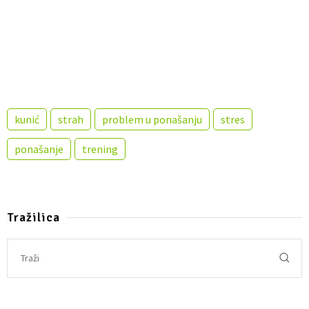
kunić
strah
problem u ponašanju
stres
ponašanje
trening
Tražilica