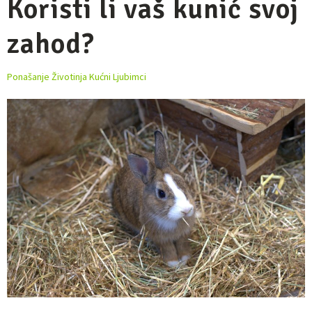
Koristi li vaš kunić svoj
zahod?
Ponašanje Životinja
Kućni Ljubimci