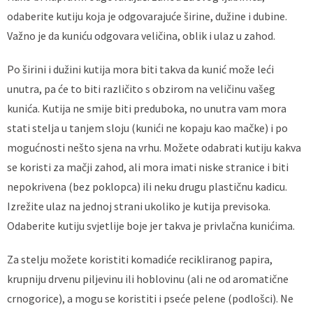
odaberite kutiju koja je odgovarajuće širine, dužine i dubine.
Važno je da kuniću odgovara veličina, oblik i ulaz u zahod.
Po širini i dužini kutija mora biti takva da kunić može leći
unutra, pa će to biti različito s obzirom na veličinu vašeg
kunića. Kutija ne smije biti preduboka, no unutra vam mora
stati stelja u tanjem sloju (kunići ne kopaju kao mačke) i po
mogućnosti nešto sjena na vrhu. Možete odabrati kutiju kakva
se koristi za mačji zahod, ali mora imati niske stranice i biti
nepokrivena (bez poklopca) ili neku drugu plastičnu kadicu.
Izrežite ulaz na jednoj strani ukoliko je kutija previsoka.
Odaberite kutiju svjetlije boje jer takva je privlačna kunićima.
Za stelju možete koristiti komadiće recikliranog papira,
krupniju drvenu piljevinu ili hoblovinu (ali ne od aromatične
crnogorice), a mogu se koristiti i pseće pelene (podlošci). Ne