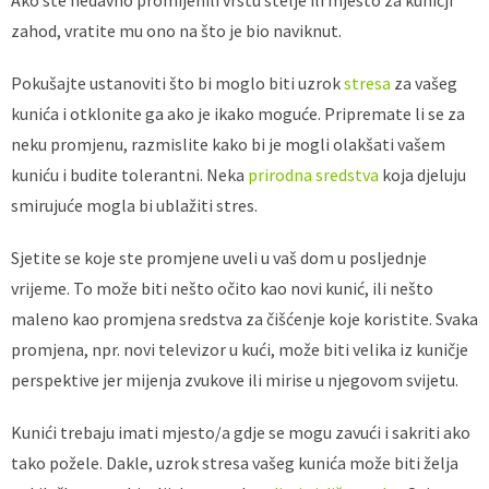
zahod, vratite mu ono na što je bio naviknut.
Pokušajte ustanoviti što bi moglo biti uzrok
stresa
za vašeg
kunića i otklonite ga ako je ikako moguće. Pripremate li se za
neku promjenu, razmislite kako bi je mogli olakšati vašem
kuniću i budite tolerantni. Neka
prirodna sredstva
koja djeluju
smirujuće mogla bi ublažiti stres.
Sjetite se koje ste promjene uveli u vaš dom u posljednje
vrijeme. To može biti nešto očito kao novi kunić, ili nešto
maleno kao promjena sredstva za čišćenje koje koristite. Svaka
promjena, npr. novi televizor u kući, može biti velika iz kuničje
perspektive jer mijenja zvukove ili mirise u njegovom svijetu.
Kunići trebaju imati mjesto/a gdje se mogu zavući i sakriti ako
tako požele. Dakle, uzrok stresa vašeg kunića može biti želja