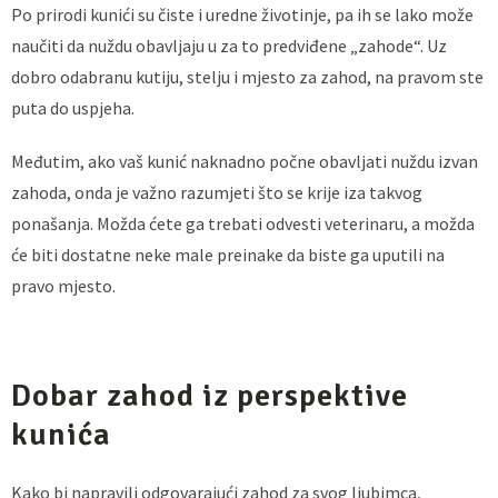
Po prirodi kunići su čiste i uredne životinje, pa ih se lako može
naučiti da nuždu obavljaju u za to predviđene „zahode“. Uz
dobro odabranu kutiju, stelju i mjesto za zahod, na pravom ste
puta do uspjeha.
Međutim, ako vaš kunić naknadno počne obavljati nuždu izvan
zahoda, onda je važno razumjeti što se krije iza takvog
ponašanja. Možda ćete ga trebati odvesti veterinaru, a možda
će biti dostatne neke male preinake da biste ga uputili na
pravo mjesto.
Dobar zahod iz perspektive
kunića
Kako bi napravili odgovarajući zahod za svog ljubimca,