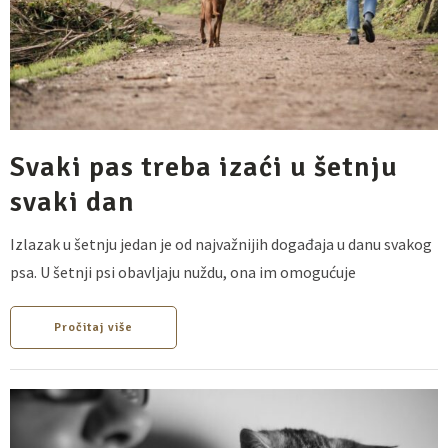
Svaki pas treba izaći u šetnju
svaki dan
Izlazak u šetnju jedan je od najvažnijih događaja u danu svakog
psa. U šetnji psi obavljaju nuždu, ona im omogućuje
Pročitaj više