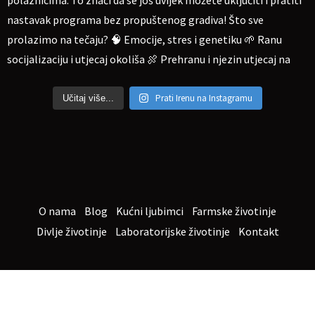
Prati Irenu na Instagramu
Učitaj više...
O nama
Blog
Kućni ljubimci
Farmske životinje
Divlje životinje
Laboratorijske životinje
Kontakt