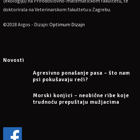
(ekologiju) na Prirodoslovno-matematičkom fakultetu, te
doktorirala na Veterinarskom fakultetu u Zagrebu.
©2018 Argos - Dizajn:
Optimum Dizajn
Novosti
Agresivno ponašanje pasa – što nam
psi pokušavaju reći?
Morski konjici – neobične ribe koje
trudnoću prepuštaju mužjacima