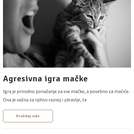
Agresivna igra mačke
Igra je prirodno ponašanje za sve mačke, a posebno za mačiće.
Ona je važna za njihov razvoj i zdravlje, te
Pročitaj više