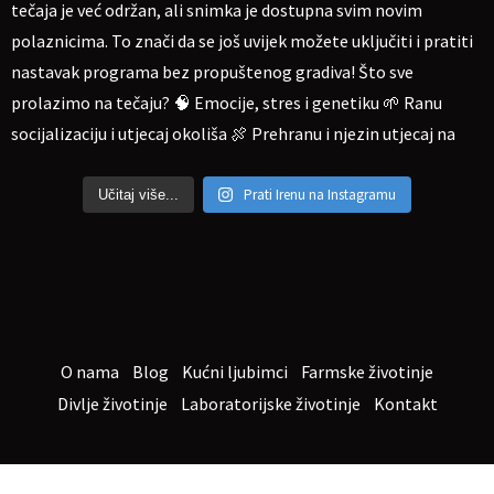
Prati Irenu na Instagramu
Učitaj više...
O nama
Blog
Kućni ljubimci
Farmske životinje
Divlje životinje
Laboratorijske životinje
Kontakt