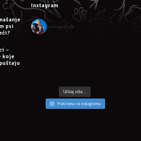
Instagram
našanje
am psi
irenapetak
eći?
ci –
e koje
puštaju
Učitaj više...
Prati Irenu na Instagramu