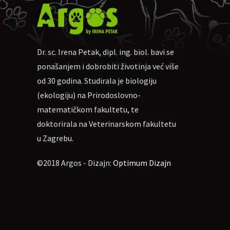
Dr. sc. Irena Petak, dipl. ing. biol. bavi se
ponašanjem i dobrobiti životinja već više
od 30 godina. Studirala je biologiju
(ekologiju) na Prirodoslovno-
matematičkom fakultetu, te
doktorirala na Veterinarskom fakultetu
u Zagrebu.
©2018 Argos - Dizajn:
Optimum Dizajn