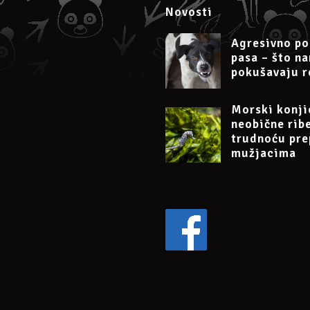
Novosti
Agresivno po
pasa – što n
pokušavaju r
Morski konji
neobične rib
trudnoću pre
mužjacima