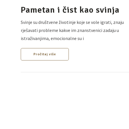
Pametan i čist kao svinja
Svinje su društvene životinje koje se vole igrati, znaju
rješavati probleme kakve im znanstvenici zadaju u
istraživanjima, emocionalne su i
Pročitaj više