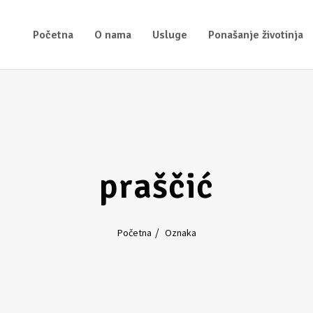
Početna
O nama
Usluge
Ponašanje životinja
praščić
Početna
Oznaka