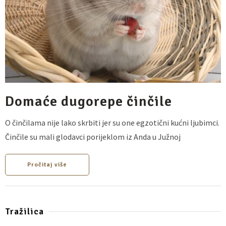
Domaće dugorepe činčile
O činčilama nije lako skrbiti jer su one egzotični kućni ljubimci.
Činčile su mali glodavci porijeklom iz Anda u Južnoj
Pročitaj više
Tražilica