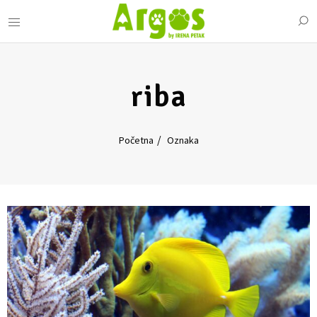
riba
Početna
Oznaka