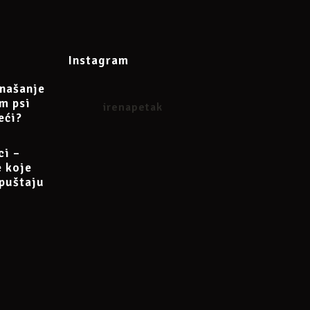
Instagram
našanje
am psi
irenapetak
eći?
ci –
e koje
puštaju
 se na neku od slijedećih radionica po