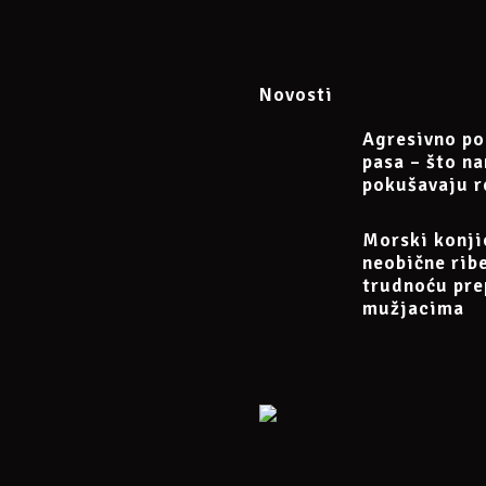
Novosti
Agresivno po
pasa – što n
pokušavaju r
Morski konji
neobične rib
trudnoću pre
mužjacima
 će biti odgođene za naredni slobodni termin.
ati do 24 sata prije početka. U slučaju izostanka moguće je pridružiti