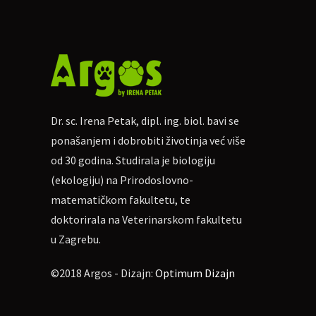
Stop
Moj pas vuče na povodcu
Hodanje uz nogu
Ne natezanje na povodcu
Dr. sc. Irena Petak, dipl. ing. biol. bavi se
ponašanjem i dobrobiti životinja već više
od 30 godina. Studirala je biologiju
Moj pas ne zna legnuti na mjesto
(ekologiju) na Prirodoslovno-
Lezi
matematičkom fakultetu, te
doktorirala na Veterinarskom fakultetu
Mjesto
u Zagrebu.
©2018 Argos - Dizajn:
Optimum Dizajn
Napomena: u slučaju kiše radionice
Svoje sudjelovanje moguće je otkaz
izboru.