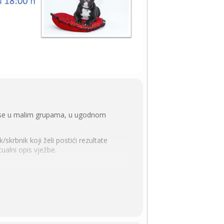
ju se u malim grupama, u ugodnom
skrbnik koji želi postići rezultate
ualni opis vježbe.
onica 170 € i šest radionica 198 €.