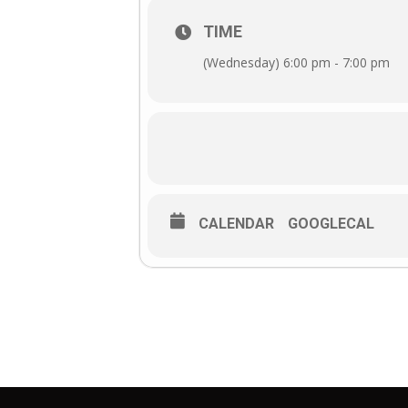
Ime psa
TIME
Fokus
(Wednesday) 6:00 pm - 7:00 pm
Moj pas skače na ljude
Sjedi
Čekaj
CALENDAR
GOOGLECAL
Moj pas pojede sve što pronađe
Pusti
Fuj
Moj pas ne dolazi na poziv
Dođi