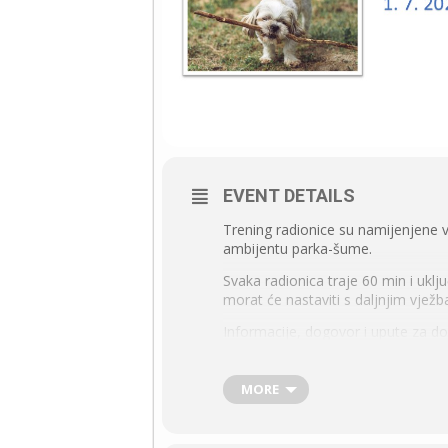
EVENT DETAILS
Trening radionice su namijenjene 
ambijentu parka-šume.
Svaka radionica traje 60 min i uklju
morat će nastaviti s daljnjim vježb
Informacije, dogovor i upute za d
Cijena pojedine radionice je 38 €, d
MORE
Moj pas ne zna svoje ime