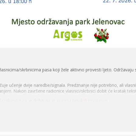
vlasnicima/skrbnicima pasa koji žele aktivno provesti ljeto. Održava
čuje učenje dvije naredbe/signala. Predznanje nije potrebno, ali vlasnik/
anjem. Nakon završene radionice vlasnici/skrbnici dobit će kratak tekst
olazak moguće je dobiti na
dr.sc.irena.petak@gmail.com
vije radionice 74 €, tri radionice 108 €, četiri radionice 140 €, pet radi