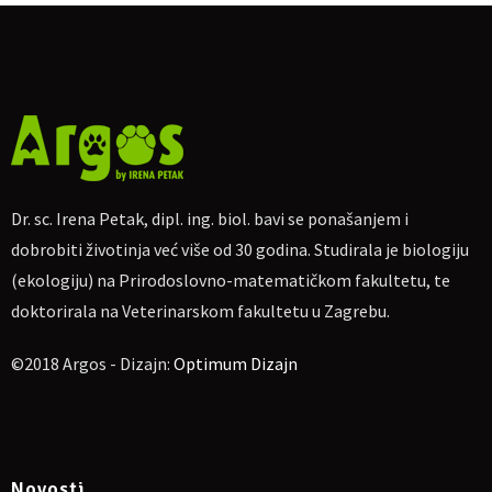
On-line ulaznice
Cijena sudjelovanja:
50 kn
Za uplatu:
IBAN
HR4623600001102710189, obrt Argos, vl. Irena
Petak.
Ako nekome više odgovara, moguća uplata na
PayPal
dr.sc.irena.petak@gmail.com
Dr. sc. Irena Petak, dipl. ing. biol. bavi se ponašanjem i
Molim naznačiti: „Za predavanje o strahovima kod pasa
dobrobiti životinja već više od 30 godina. Studirala je biologiju
25.03.2020.“, te pošaljite potvrdu o uplati na e-mail
(ekologiju) na Prirodoslovno-matematičkom fakultetu, te
dr.sc.irena.petak@gmail.com
doktorirala na Veterinarskom fakultetu u Zagrebu.
Ovo je probno predavanje i zbog toga primam ograničeni broj
prijava!
©2018 Argos - Dizajn:
Optimum Dizajn
Više informacija na Facebook eventu:
https://www.facebook.com/events/513259709584219/
Novosti