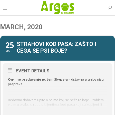
MARCH, 2020
25
STRAHOVI KOD PASA: ZAŠTO I
ČEGA SE PSI BOJE?
MAR
EVENT DETAILS
On-line predavanje putem Skype-a
– državne granice nisu
prepreka
Redovno dobivam upite o psima koji se nečega boje. Problem
vidim u praksi u radu s klijentima, kod pasa koji su kupljeni ili
udomljeni.