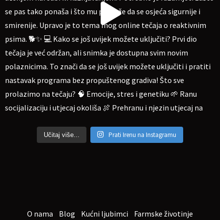
Prati Irenu na Instagramu
Učitaj više...
O nama
Blog
Kućni ljubimci
Farmske životinje