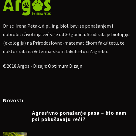
Za uplatu:
IBAN
HR4623600001102710189, obrt Argos, vl. Irena
Petak.
Ako nekome više odgovara, moguća uplata na PayPal
dr.sc.irena.petak@gmail.com
Dr. sc. Irena Petak, dipl. ing. biol. bavi se ponašanjem i
Molim naznačiti: „Za webinar o strahovima kod pasa
dobrobiti životinja već više od 30 godina. Studirala je biologiju
19.11.2023“, te pošaljite potvrdu o uplati na e-mail
(ekologiju) na Prirodoslovno-matematičkom fakultetu, te
dr.sc.irena.petak@gmail.com
doktorirala na Veterinarskom fakultetu u Zagrebu.
Nakon toga primit ćete na e-mail link za uključivanje na Zoom.
Napomena: sudjelovanje na webinaru može se otkazati
©2018 Argos - Dizajn:
Optimum Dizajn
najkasnije 24 sata prije početka.
Više informacija na Facebook eventu
https://www.facebook.com/events/690359433032342
Novosti
Agresivno ponašanje pasa – što nam
psi pokušavaju reći?