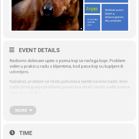
EVENT DETAILS
Redovno dobivam upite o psima koji se nečega boje. Problem
vidim u praksi u radu s klijentima, kod pasa koji su kupljeni ili
udomljeni.
Nažalost, problem se često pokušava riješiti na krivi način. Krivi
način pristupanja problemu povećava strah i može voditi prema
agresiji iz straha.
Istovremeno, novija znanstvena istraživanja donose nam sve
više znanja o psećoj emocionalnosti i osobnosti, o epigenetici, o
MORE
važnosti socijalizacije i metodologiji treninga. To nam daje neke
odgovore na pitanje zašto ovaj problem u ponašanju nastaje,
kako ga se može spriječiti te kako pristupiti rješavanju
problema.
TIME