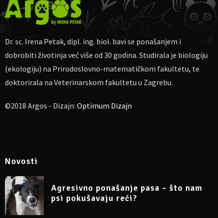
Za uplatu:
IBAN
HR4623600001102710189, obrt Argos, vl. Irena
Petak.
Ako nekome više odgovara, moguća uplata na PayPal
dr.sc.irena.petak@gmail.com
Dr. sc. Irena Petak, dipl. ing. biol. bavi se ponašanjem i
Molim naznačiti: „Za webinar o strahovima kod pasa
dobrobiti životinja već više od 30 godina. Studirala je biologiju
13.11.2022“, te pošaljite potvrdu o uplati na e-mail
(ekologiju) na Prirodoslovno-matematičkom fakultetu, te
dr.sc.irena.petak@gmail.com
doktorirala na Veterinarskom fakultetu u Zagrebu.
Napomena: sudjelovanje na webinaru može se otkazati
najkasnije 24 sata prije početka.
©2018 Argos - Dizajn:
Optimum Dizajn
Više informacija na Facebook eventu
https://www.facebook.com/events/609881747492707/
Novosti
Agresivno ponašanje pasa – što nam
psi pokušavaju reći?