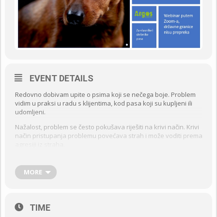
EVENT DETAILS
Redovno dobivam upite o psima koji se nečega boje. Problem
vidim u praksi u radu s klijentima, kod pasa koji su kupljeni ili
udomljeni.
Nažalost, problem se često pokušava riješiti na krivi način. Krivi
način pristupanja problemu povećava strah i može voditi prema
agresiji iz straha.
Istovremeno, novija znanstvena istraživanja donose nam sve
više znanja o psećoj emocionalnosti i osobnosti, o epigenetici, o
MORE
važnosti socijalizacije i metodologiji treninga. To nam daje neke
odgovore na pitanje zašto ovaj problem u ponašanju nastaje,
kako ga se može spriječiti te kako pristupiti rješavanju
problema.
TIME