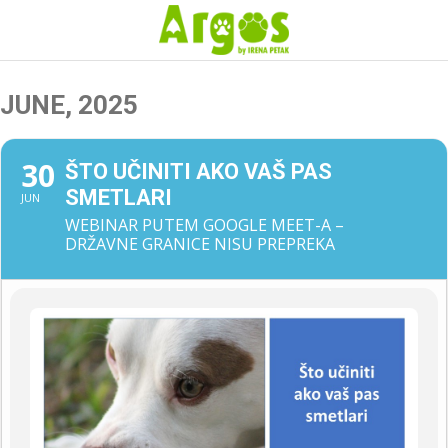
JUNE, 2025
30
ŠTO UČINITI AKO VAŠ PAS
SMETLARI
JUN
WEBINAR PUTEM GOOGLE MEET-A –
DRŽAVNE GRANICE NISU PREPREKA