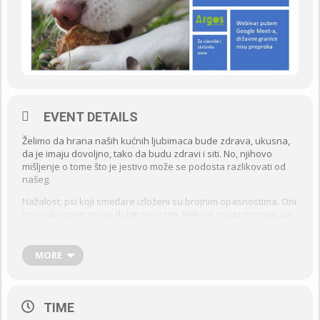
EVENT DETAILS
Želimo da hrana naših kućnih ljubimaca bude zdrava, ukusna,
da je imaju dovoljno, tako da budu zdravi i siti. No, njihovo
mišljenje o tome što je jestivo može se podosta razlikovati od
našeg.
Nažalost, psi koji smetlare izloženi su brojnim opasnostima. Oni
koji jedu izmet, mogu dobiti parazite. Neki se mogu otrovati, pa
će posljedično povraćati, imati proljev ili čak trebati pomoć
veterinara da prežive. Pojedini psi kao da su uvijek gladni, te
pojedu i neke nejestive stvari.
MORE
Postoji više razloga za ovo ponašanje, od kojih je neke lakše, a
neke teže riješiti. Ovaj webinar sadrži primjere iz znanosti i
prakse, te će vam pomoći na putu rješavanja problema.
TIME