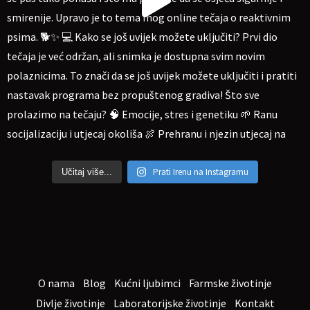
Prati Irenu na Instagramu
Učitaj više...
O nama
Blog
Kućni ljubimci
Farmske životinje
Divlje životinje
Laboratorijske životinje
Kontakt