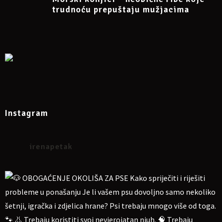
trudnoću prepuštaju mužjacima
Više informacija na Facebook eventu
https://www.facebook.com/events/579120391915715
Instagram
irenapetak