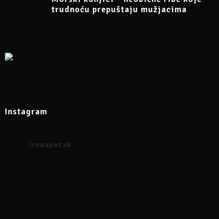
Više informacija na Facebook eventu
trudnoću prepuštaju mužjacima
https://www.facebook.com/events/741317627975311/
Instagram
irenapetak