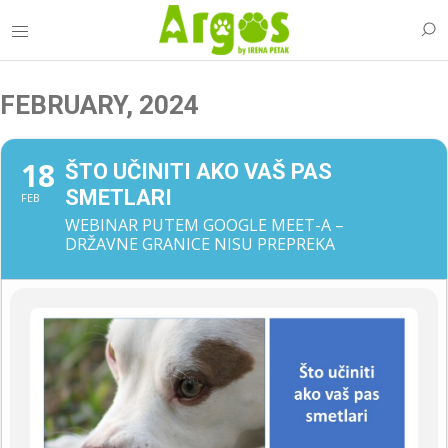
FEBRUARY, 2024
18
ŠTO UČINITI AKO VAŠ PAS
SMETLARI
FEB
WEBINAR PUTEM GOOGLE MEET-A –
DRŽAVNE GRANICE NISU PREPREKA