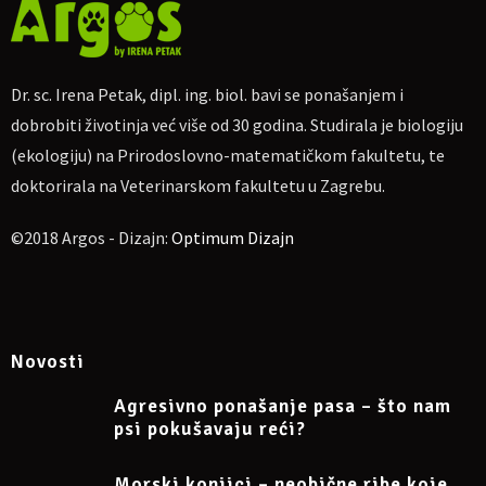
On-line ulaznice
Dr. sc. Irena Petak, dipl. ing. biol. bavi se ponašanjem i
Cijena sudjelovanja za jednu osobu je
23 €
.
dobrobiti životinja već više od 30 godina. Studirala je biologiju
Za one koji su prethodno slušali 3 moja webinara cijena 4. je 20
€.
(ekologiju) na Prirodoslovno-matematičkom fakultetu, te
Za uplatu:
IBAN
HR4623600001102710189, obrt Argos, vl. Irena
doktorirala na Veterinarskom fakultetu u Zagrebu.
Petak.
Ako nekome više odgovara, moguća uplata na
PayPal
©2018 Argos - Dizajn:
Optimum Dizajn
dr.sc.irena.petak@gmail.com
Molim naznačiti: „Za webinar o psećem smetlarenju 18. 2. 2024.“,
te pošaljite potvrdu o uplati na e-mail
dr.sc.irena.petak@gmail.com
Novosti
Oni koji pošalju potvrdu o uplati primit će na e-mail link za
uključivanje na Google Meet.
Agresivno ponašanje pasa – što nam
Napomena: sudjelovanje na webinaru može se otkazati
psi pokušavaju reći?
najkasnije 24 sata prije početka.
Morski konjici – neobične ribe koje