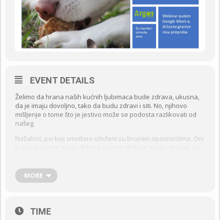
EVENT DETAILS
Želimo da hrana naših kućnih ljubimaca bude zdrava, ukusna,
da je imaju dovoljno, tako da budu zdravi i siti. No, njihovo
mišljenje o tome što je jestivo može se podosta razlikovati od
našeg.
Nažalost, psi koji smetlare izloženi su brojnim opasnostima. Oni
koji jedu izmet, mogu dobiti parazite. Neki se mogu otrovati, pa
će posljedično povraćati, imati proljev ili čak trebati pomoć
veterinara da prežive. Pojedini psi kao da su uvijek gladni, te
pojedu i neke nejestive stvari.
MORE
Postoji više razloga za ovo ponašanje, od kojih je neke lakše, a
neke teže riješiti. Ovaj webinar sadrži primjere iz znanosti i
prakse, te će vam pomoći na putu rješavanja problema.
TIME