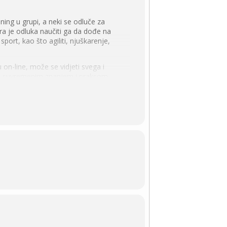
ning u grupi, a neki se odluče za
a je odluka naučiti ga da dođe na
sport, kao što agiliti, njuškarenje,
 on-line, može se vidjeti svega i
i sa suvremenim znanjem i praksom.
e koja se koristi za pse te
 odabirom metoda treninga moguće je
m i bez stvaranja problema u ponašanju.