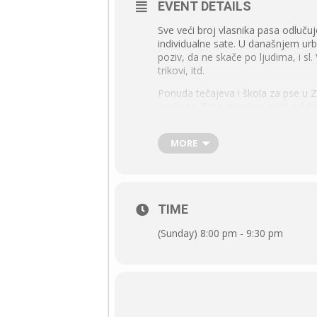
EVENT DETAILS
Sve veći broj vlasnika pasa odlučuj
individualne sate. U današnjem ur
poziv, da ne skače po ljudima, i sl.
trikovi, itd.
Ponuda tečajeva i škola za pse u Za
svačega. Zato je važno znati odabr
Naša znanja o psećoj emocionalnost
zakonodavstvo o dobrobiti životin
MORE
postići da psi uče brzo i trajno, u
Sadržaj webinara:
Zašto pse trenirati
TIME
Razlika treninga i dresure
(Sunday) 8:00 pm - 9:30 pm
Trening, socijalizacija i odgoj
Trening i problemi u ponašanju
Ovisi li trening o pasmini
Osnovni principi učenja i trenin