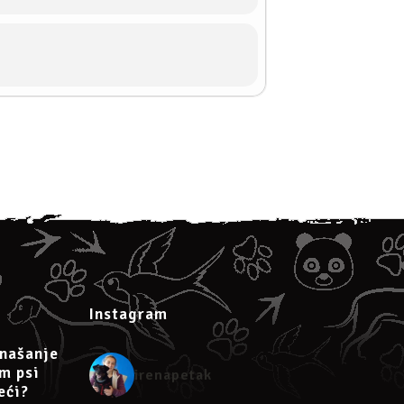
 e-mail
dr.sc.irena.petak@gmail.com
Instagram
našanje
am psi
irenapetak
eći?