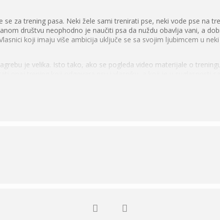
e se za trening pasa. Neki žele sami trenirati pse, neki vode pse na tre
banom društvu neophodno je naučiti psa da nuždu obavlja vani, a dobr
 Vlasnici koji imaju više ambicija uključe se sa svojim ljubimcem u neki 
grebu je velika. Isto tako, ako se pogleda video materijale o treningu
ati onaj trening koji odgovara psu i vlasniku, a koji je u suglasnost
i i osobnosti, o epigenetici, o važnosti socijalizacije, vrstama oprem
ja i opasnim psima, utjecali su na metodologiju treninga. Ispravnim
z igru, bez posljedica na zdravlje, uz izgrađivanje odnosa sa vlasniko
ga pasa