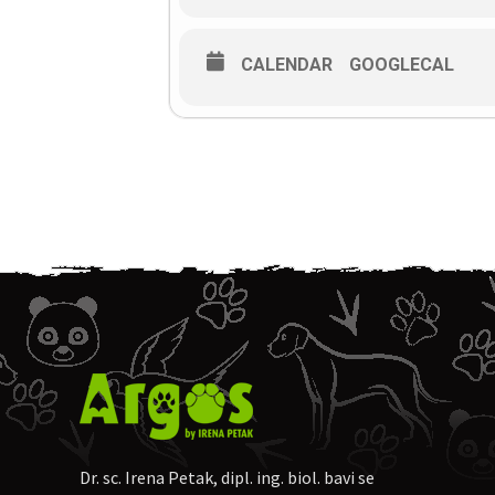
Što svaki obiteljski pas treba zn
CALENDAR
GOOGLECAL
Pitanja i diskusija
On-line ulaznice
Cijena sudjelovanja za jednu osob
Za one koji su prethodno slušali 3
Za uplatu:
IBAN
HR462360000110271
Ako nekome više odgovara, mogu
Molim naznačiti: „Što treba znati o
Nakon toga primit ćete na e-mail l
Napomena: sudjelovanje na webinar
Više informacija na Facebook even
Dr. sc. Irena Petak, dipl. ing. biol. bavi se