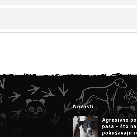
ati
u je
135 HRK
(18 EUR).
 moja webinara cijena 4. je 120 HRK (16 EUR).
0189, obrt Argos, vl. Irena Petak.
ća uplata na
PayPal
dr.sc.irena.petak@gmail.com
 treningu obiteljskog psa 4. 12. 2022“, te pošaljite potvrdu o uplati na
ink za uključivanje na Zoom.
Novosti
u može se otkazati najkasnije 24 sata prije početka.
Agresivno po
pasa – što n
tu:
pokušavaju r