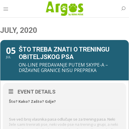
JULY, 2020
05
ŠTO TREBA ZNATI O TRENINGU
OBITELJSKOG PSA
JUL
ON-LINE PREDAVANJE PUTEM SKYPE-A –
DRŽAVNE GRANICE NISU PREPREKA
EVENT DETAILS
Što? Kako? Zašto? Gdje?
Sve veći broj vlasnika pasa odlučuje se za trening pasa. Neki
žele sami trenirati pse, neki vode pse na trening u grupi, a neki