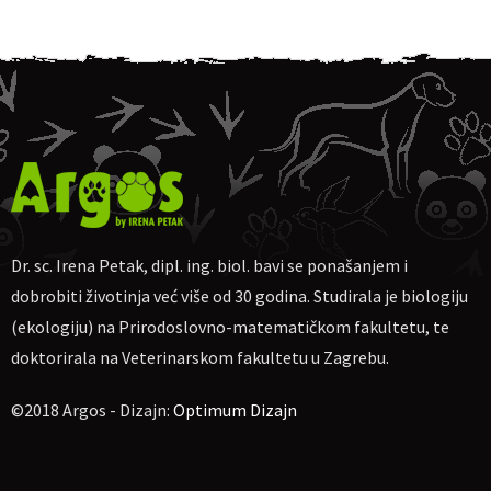
Trening i problemi u ponašanju
Ovisi li trening o pasmini
Osnovni principi učenja i treninga pasa
Što svaki obiteljski pas treba znati
Pitanja i diskusija
On-line ulaznice
Dr. sc. Irena Petak, dipl. ing. biol. bavi se ponašanjem i
Cijena sudjelovanja:
100 kn
dobrobiti životinja već više od 30 godina. Studirala je biologiju
Za uplatu:
IBAN
HR4623600001102710189, obrt Argos, vl. Irena
Petak.
(ekologiju) na Prirodoslovno-matematičkom fakultetu, te
doktorirala na Veterinarskom fakultetu u Zagrebu.
Ako nekome više odgovara, moguća uplata na
PayPal
dr.sc.irena.petak@gmail.com
©2018 Argos - Dizajn:
Optimum Dizajn
Molim naznačiti: „Što treba znati o treningu obiteljskog psa
05.07.2020“, te pošaljite potvrdu o uplati na e-mail
dr.sc.irena.petak@gmail.com