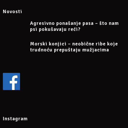
Više informacija na Facebook eventu:
Novosti
https://www.facebook.com/events/272621147404050/
Agresivno ponašanje pasa – što nam
psi pokušavaju reći?
Morski konjici – neobične ribe koje
trudnoću prepuštaju mužjacima
Instagram