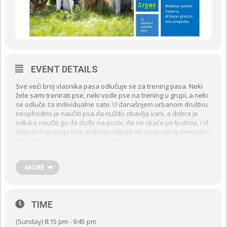
EVENT DETAILS
Sve veći broj vlasnika pasa odlučuje se za trening pasa. Neki
žele sami trenirati pse, neki vode pse na trening u grupi, a neki
se odluče za individualne sate. U današnjem urbanom društvu
neophodno je naučiti psa da nuždu obavlja vani, a dobra je
odluka naučiti ga da dođe na poziv, da ne skače po ljudima, i sl.
Vlasnici koji imaju više ambicija uključe se sa svojim ljubimcem u
neki sport, kao što agiliti, njuškarenje, trikovi, itd.
Ponuda tečajeva i škola za pse u Zagrebu je velika. Isto tako,
ako se pogleda video materijale o treningu on-line, može se
MORE
vidjeti svega i svačega. Zato je važno znati odabrati onaj
trening koji odgovara psu i vlasniku, a koji je u suglasnosti sa
suvremenim znanjem i praksom.
TIME
Naša znanja o psećoj emocionalnosti i osobnosti, o epigenetici,
o važnosti socijalizacije, vrstama opreme koja se koristi za pse
(Sunday) 8:15 pm - 9:45 pm