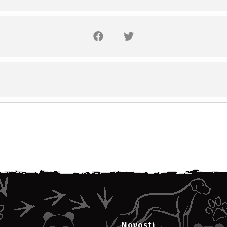
ekom šetnje
imate Gmail!
u je
23 €
.
moja webinara cijena 4. je 20 €.
Novosti