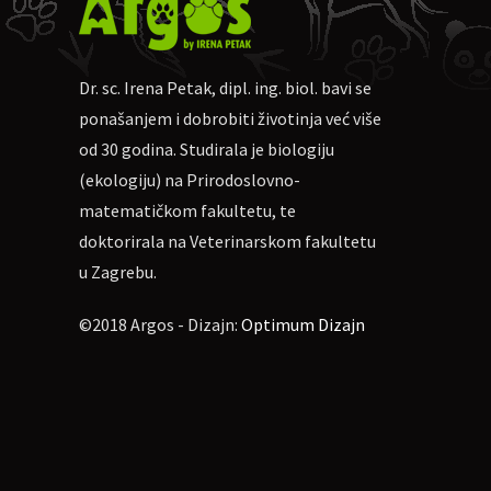
Za uplatu:
IBAN
HR462360000110271
Ako nekome više odgovara, mogu
Molim naznačiti: „Za webinar o šeta
Dr. sc. Irena Petak, dipl. ing. biol. bavi se
Oni koji pošalju potvrdu o uplati p
ponašanjem i dobrobiti životinja već više
Napomena: sudjelovanje na webinar
od 30 godina. Studirala je biologiju
(ekologiju) na Prirodoslovno-
matematičkom fakultetu, te
Više informacija na Facebook 
doktorirala na Veterinarskom fakultetu
https://www.facebook.com/event
u Zagrebu.
©2018 Argos - Dizajn:
Optimum Dizajn