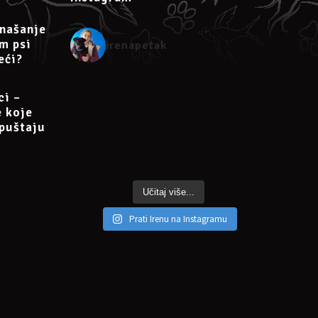
našanje
am psi
irenapetak
rena.petak@gmail.com
eći?
ci –
e koje
puštaju
Učitaj više...
Prati Irenu na Instagramu