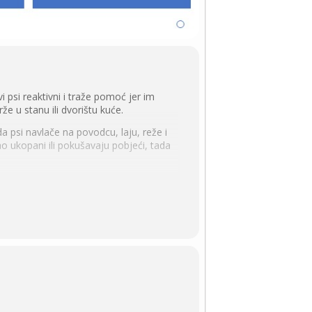
 psi reaktivni i traže pomoć jer im
že u stanu ili dvorištu kuće.
a psi navlače na povodcu, laju, reže i
o ukopani ili pokušavaju pobjeći, tada
ema. Nakon webinara potrebna je