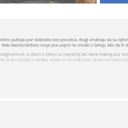
zbrižno puštaju pse slobodno bez povodca, drugi smatraju da su njihovi
Neki vlasnici/skrbnici svoje pse uopće ne izvode u šetnju, bilo da ih dr
odgovornost, a izlasci u šetnju su najvažniji dio dana svakog psa. Kad
a, ili ako hodaju u strahu, trzaju se na svaki šum, stanu na mjestu ka
 može učiniti da bi šetnja sa psom bila zabavna i protekla bez probl
 (osnove)
što je njuškanje tako važno