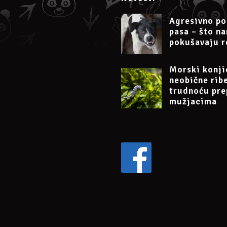
0189, obrt Argos, vl. Irena Petak.
ća uplata na
PayPal
dr.sc.irena.petak@gmail.com
Agresivno po
pasa – što n
nju pasa 22. 9. 2024.“, te pošaljite potvrdu o uplati na e-mail
dr.sc.i
pokušavaju r
rimit će na e-mail link za uključivanje na Google Meet.
u može se otkazati najkasnije 24 sata prije početka.
Morski konji
neobične rib
trudnoću pre
eventu
mužjacima
s/511122988289764/