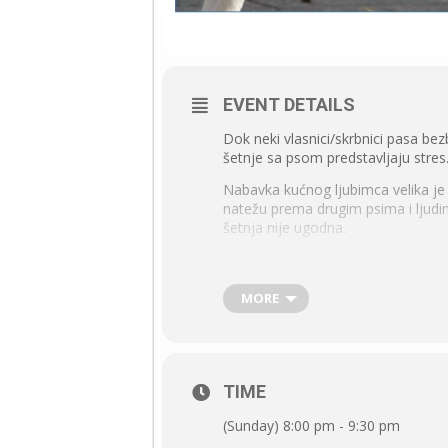
EVENT DETAILS
Dok neki vlasnici/skrbnici pasa be
šetnje sa psom predstavljaju stres. 
Nabavka kućnog ljubimca velika je 
natežu prema drugim psima i ljudim
šetnja nije ugodna.
Ovaj webinar je o tome što se sve
primjena.
MORE
Sadržaj webinara
Zašto moramo šetati pse
TIME
Rana socijalizacija i habituacija
(Sunday) 8:00 pm - 9:30 pm
Osnove pseće komunikacije i za