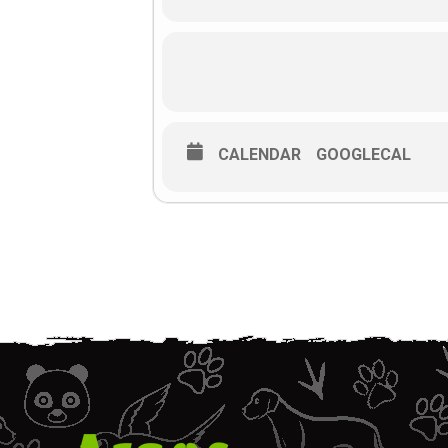
Oprema za šetanje pasa
Komunikacija psa i vlasnika tij
Što pas mora znati
Pseći bonton
Koga upoznati, koga se kloniti
CALENDAR
GOOGLECAL
Kako šetati pse
Kratka pitanja
Za sudjelovanje nije potrebno da 
On-line ulaznice
Cijena sudjelovanja za jednu osob
Za one koji su prethodno slušali 3 