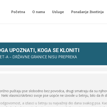
Početna
O nama
Usluge
Ponašanje životinja
GA UPOZNATI, KOGA SE KLONITI
T-A – DRŽAVNE GRANICE NISU PREPREKA
zbrižno puštaju pse slobodno bez povodca, drugi smatraju da su njihovi
Neki vlasnici/skrbnici svoje pse uopće ne izvode u šetnju, bilo da ih dr
odgovornost, a izlasci u šetnju su najvažniji dio dana svakog psa. Kad