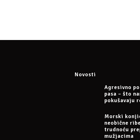
imate Gmail!
u je
23 €
.
moja webinara cijena 4. je 20 €.
Novosti
0189, obrt Argos, vl. Irena Petak.
Agresivno po
ća uplata na
PayPal
dr.sc.irena.petak@gmail.com
pasa – što n
nju pasa 10. 3. 2024.“, te pošaljite potvrdu o uplati na e-mail
dr.sc.i
pokušavaju r
rimit će na e-mail link za uključivanje na Google Meet.
Morski konji
u može se otkazati najkasnije 24 sata prije početka.
neobične rib
trudnoću pre
mužjacima
eventu