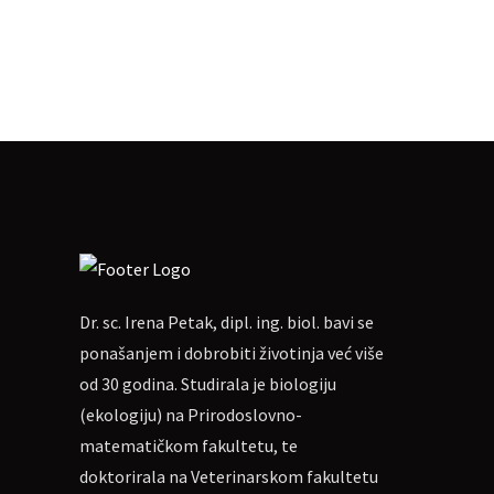
Kratka pitanja
Za sudjelovanje nije potrebno da 
On-line ulaznice
Cijena sudjelovanja za jednu osob
Za one koji su prethodno slušali 3 
Za uplatu:
IBAN
HR462360000110271
Ako nekome više odgovara, mogu
Dr. sc. Irena Petak, dipl. ing. biol. bavi se
Molim naznačiti: „Za webinar o šeta
ponašanjem i dobrobiti životinja već više
Oni koji pošalju potvrdu o uplati p
od 30 godina. Studirala je biologiju
Napomena: sudjelovanje na webinar
(ekologiju) na Prirodoslovno-
matematičkom fakultetu, te
doktorirala na Veterinarskom fakultetu
Više informacija na Facebook 