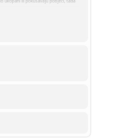
o ukopani ili pokušavaju pobjeći, tada
ema. Nakon webinara potrebna je