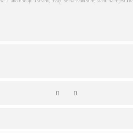
a, ili ako hodaju u strahu, trzaju se na svaki šum, stanu na mjestu ka
 može učiniti da bi šetnja sa psom bila zabavna i protekla bez probl
 (osnove)
što je njuškanje tako važno
ekom šetnje