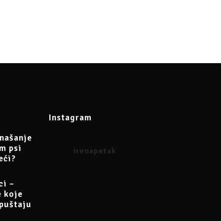
Instagram
našanje
am psi
irenapetak
rena.petak@gmail.com
eći?
ci –
e koje
puštaju