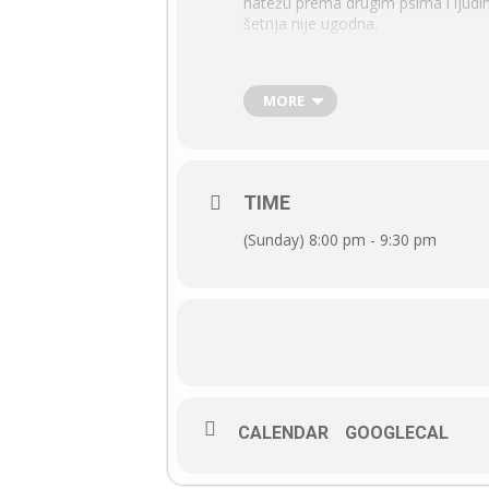
natežu prema drugim psima i ljudim
šetnja nije ugodna.
Ovaj webinar je o tome što se sve
primjena.
MORE
Sadržaj webinara
Zašto moramo šetati pse
TIME
Rana socijalizacija i habituacija
(Sunday) 8:00 pm - 9:30 pm
Osnove pseće komunikacije i za
Oprema za šetanje pasa
Komunikacija psa i vlasnika tij
Što pas mora znati
Pseći bonton
Koga upoznati, koga se kloniti
CALENDAR
GOOGLECAL
Kako šetati pse