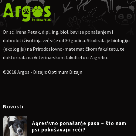
Za uplatu:
IBAN
HR4623600001102710189, obrt Argos, vl. Irena
Petak.
Ako nekome više odgovara, moguća uplata na
PayPal
dr.sc.irena.petak@gmail.com
Molim naznačiti: „Za webinar o separacijskoj anksioznosti pasa
Dr. sc. Irena Petak, dipl. ing. biol. bavi se ponašanjem i
2. 10. 2022“, te pošaljite potvrdu o uplati na e-mail
dobrobiti životinja već više od 30 godina. Studirala je biologiju
dr.sc.irena.petak@gmail.com
(ekologiju) na Prirodoslovno-matematičkom fakultetu, te
Napomena: sudjelovanje na webinaru može se otkazati
najkasnije 24 sata prije početka.
doktorirala na Veterinarskom fakultetu u Zagrebu.
©2018 Argos - Dizajn:
Optimum Dizajn
Više informacija:
https://www.facebook.com/events/664501511485124/
Novosti
Agresivno ponašanje pasa – što nam
psi pokušavaju reći?