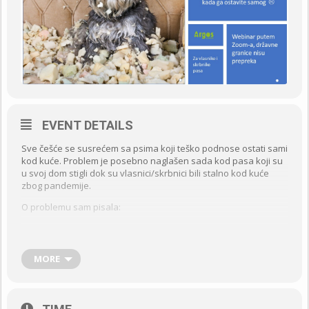
EVENT DETAILS
Sve češće se susrećem sa psima koji teško podnose ostati sami
kod kuće. Problem je posebno naglašen sada kod pasa koji su
u svoj dom stigli dok su vlasnici/skrbnici bili stalno kod kuće
zbog pandemije.
O problemu sam pisala:
https://argos.hr/dobrobit-zivotinja/separacijska-anksioznost-
pasa/
MORE
Nažalost, problem nije uvijek prepoznat kao takav, pa se često
pokušava riješiti na krivi način. Neki pokušaji brzog rješavanja
pogoršaju stanje u kome se pas nalazi!
Istovremeno, novija znanstvena istraživanja donose nam sve