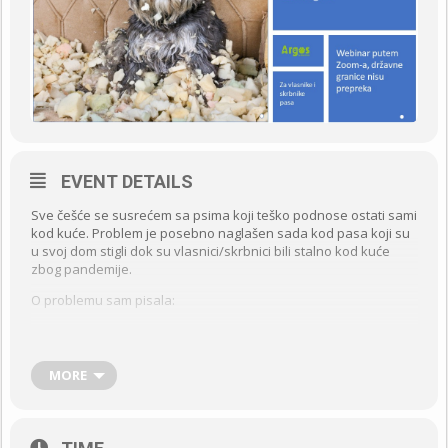
EVENT DETAILS
Sve češće se susrećem sa psima koji teško podnose ostati sami
kod kuće. Problem je posebno naglašen sada kod pasa koji su
u svoj dom stigli dok su vlasnici/skrbnici bili stalno kod kuće
zbog pandemije.
O problemu sam pisala:
https://argos.hr/dobrobit-zivotinja/separacijska-anksioznost-
pasa/
MORE
Nažalost, problem nije uvijek prepoznat kao takav, pa se često
pokušava riješiti na krivi način. Neki pokušaji brzog rješavanja
pogoršaju stanje u kome se pas nalazi!
Istovremeno, novija znanstvena istraživanja donose nam sve