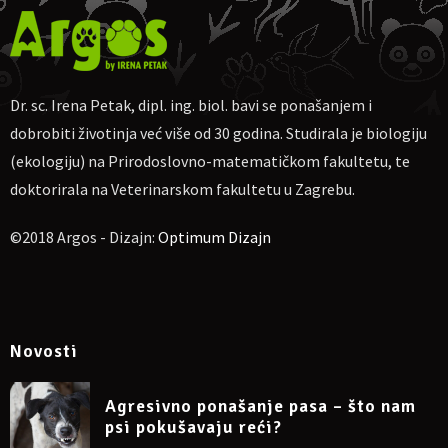
Ako nekome više odgovara, moguća uplata na
PayPal
dr.sc.irena.petak@gmail.com
Molim naznačiti: „Za webinar o separacijskoj anksioznosti pasa
11. 07.2022“, te pošaljite potvrdu o uplati na e-mail
Dr. sc. Irena Petak, dipl. ing. biol. bavi se ponašanjem i
dr.sc.irena.petak@gmail.com
dobrobiti životinja već više od 30 godina. Studirala je biologiju
Napomena: sudjelovanje na webinaru može se otkazati
najkasnije 24 sata prije početka.
(ekologiju) na Prirodoslovno-matematičkom fakultetu, te
doktorirala na Veterinarskom fakultetu u Zagrebu.
Više informacija:
©2018 Argos - Dizajn:
Optimum Dizajn
https://www.facebook.com/events/338357208473505/
Novosti
Agresivno ponašanje pasa – što nam
psi pokušavaju reći?