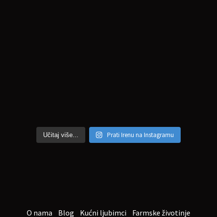
Prati Irenu na Instagramu
Učitaj više...
O nama
Blog
Kućni ljubimci
Farmske životinje