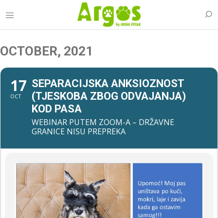
OCTOBER, 2021
17
SEPARACIJSKA ANKSIOZNOST
(TJESKOBA ZBOG ODVAJANJA)
OCT
KOD PASA
WEBINAR PUTEM ZOOM-A – DRŽAVNE
GRANICE NISU PREPREKA