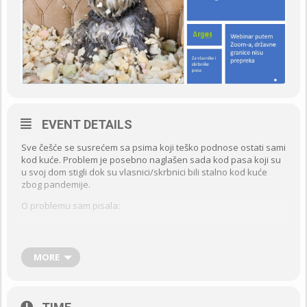
EVENT DETAILS
Sve češće se susrećem sa psima koji teško podnose ostati sami
kod kuće. Problem je posebno naglašen sada kod pasa koji su
u svoj dom stigli dok su vlasnici/skrbnici bili stalno kod kuće
zbog pandemije.
O problemu sam pisala:
https://argos.hr/dobrobit-zivotinja/separacijska-anksioznost-
pasa/
MORE
Nažalost, problem nije uvijek prepoznat kao takav, pa se često
pokušava riješiti na krivi način. Neki pokušaji brzog rješavanja
pogoršaju stanje u kome se pas nalazi!
Istovremeno, novija znanstvena istraživanja donose nam sve