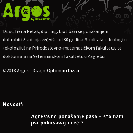
Ako nekome više odgovara, moguća uplata na
PayPal
dr.sc.irena.petak@gmail.com
Molim naznačiti: „Za webinar o separacijskoj anksioznosti pasa
17.10.2021“, te pošaljite potvrdu o uplati na e-mail
Dr. sc. Irena Petak, dipl. ing. biol. bavi se ponašanjem i
dr.sc.irena.petak@gmail.com
dobrobiti životinja već više od 30 godina. Studirala je biologiju
Napomena: sudjelovanje na webinaru može se otkazati
najkasnije 24 sata prije početka.
(ekologiju) na Prirodoslovno-matematičkom fakultetu, te
doktorirala na Veterinarskom fakultetu u Zagrebu.
Više informacija:
©2018 Argos - Dizajn:
Optimum Dizajn
https://www.facebook.com/events/237635395052267
Novosti
Agresivno ponašanje pasa – što nam
psi pokušavaju reći?