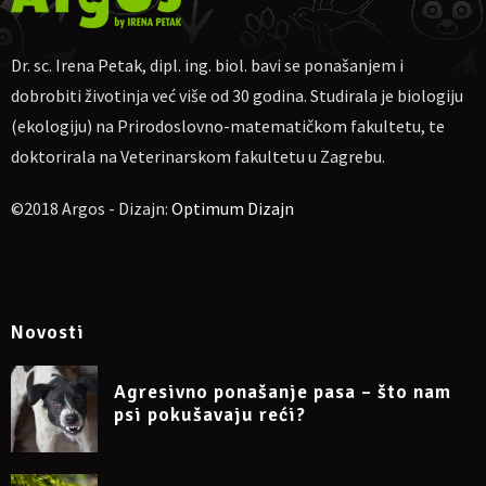
Petak.
Ako nekome više odgovara, moguća uplata na
PayPal
dr.sc.irena.petak@gmail.com
Dr. sc. Irena Petak, dipl. ing. biol. bavi se ponašanjem i
dobrobiti životinja već više od 30 godina. Studirala je biologiju
Molim naznačiti: „Za webinar o reaktivnim psima 20.02.2022“, te
pošaljite potvrdu o uplati na e-mail
dr.sc.irena.petak@gmail.com
(ekologiju) na Prirodoslovno-matematičkom fakultetu, te
Napomena: sudjelovanje na webinaru može se otkazati
doktorirala na Veterinarskom fakultetu u Zagrebu.
najkasnije 24 sata prije početka.
©2018 Argos - Dizajn:
Optimum Dizajn
Više podataka na Facebook eventu:
https://www.facebook.com/events/470950531140044
Novosti
Agresivno ponašanje pasa – što nam
psi pokušavaju reći?