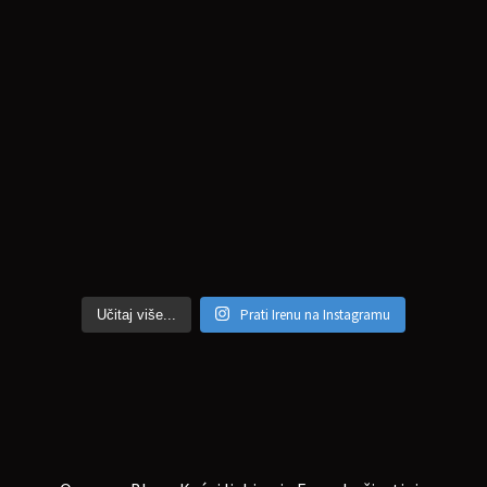
Prati Irenu na Instagramu
Učitaj više...