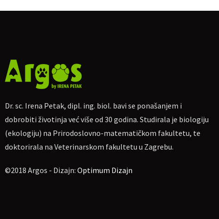
Pitanja i diskusija
On-line ulaznice
Cijena sudjelovanja:
100 kn
Za uplatu:
IBAN
HR4623600001102710189, obrt Argos, vl. Irena
Petak.
Ako nekome više odgovara, moguća uplata na
PayPal
Dr. sc. Irena Petak, dipl. ing. biol. bavi se ponašanjem i
dr.sc.irena.petak@gmail.com
dobrobiti životinja već više od 30 godina. Studirala je biologiju
Molim naznačiti: „Za on-line predavanje o reaktivnim psima
(ekologiju) na Prirodoslovno-matematičkom fakultetu, te
26.07.2020“, te pošaljite potvrdu o uplati na e-mail
dr.sc.irena.petak@gmail.com
doktorirala na Veterinarskom fakultetu u Zagrebu.
©2018 Argos - Dizajn:
Optimum Dizajn
Više podataka na Facebook eventu:
https://www.facebook.com/events/935978630250135/