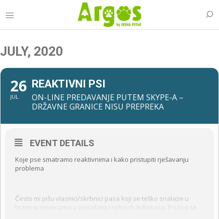
JULY, 2020
26
REAKTIVNI PSI
ON-LINE PREDAVANJE PUTEM SKYPE-A –
JUL
DRŽAVNE GRANICE NISU PREPREKA
EVENT DETAILS
Koje pse smatramo reaktivnima i kako pristupiti rješavanju
problema
Često mi pišu vlasnici/skrbnici pasa koji se teško snalaze u
brzim promjenama u ponašanju njihovih ljubimaca. Psi koji se
lako uzbude, brzo prelaze iz jednog ponašanja u drugo,