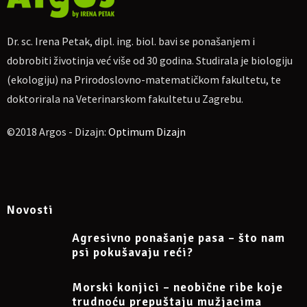
Cijena sudjelovanja za jednu osobu je
20 €
(150,69 kn).
Za one koji su prethodno slušali 3 moja webinara cijena 4. je 18
€ (135,62 kn).
Dr. sc. Irena Petak, dipl. ing. biol. bavi se ponašanjem i
Za uplatu:
IBAN
HR4623600001102710189, obrt Argos, vl. Irena
dobrobiti životinja već više od 30 godina. Studirala je biologiju
Petak.
(ekologiju) na Prirodoslovno-matematičkom fakultetu, te
Ako nekome više odgovara, moguća uplata na PayPal
doktorirala na Veterinarskom fakultetu u Zagrebu.
dr.sc.irena.petak@gmail.com
Molim naznačiti: „Za webinar o psećem osjetu mirisa 29. 10.
©2018 Argos - Dizajn:
Optimum Dizajn
2023“, te pošaljite potvrdu o uplati na e-mail
dr.sc.irena.petak@gmail.com
Nakon toga primit ćete na e-mail link za uključivanje na Zoom.
Napomena: sudjelovanje na webinaru može se otkazati
najkasnije 24 sata prije početka.
Novosti
Agresivno ponašanje pasa – što nam
Više informacija na Facebook eventu
psi pokušavaju reći?
https://www.facebook.com/events/2672608789589040/
Morski konjici – neobične ribe koje
trudnoću prepuštaju mužjacima