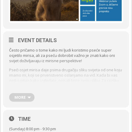
EVENT DETAILS
Često pričamo o tome kako mi ljudi koristimo pseće super
osjetilo mirisa, ali za pseću dobrobit važno je znati kako oni
svijet doživljavaju iz mirisne perspektive!
Pseći osjet mirisa daje psima drugačiju sliku svijeta od one koju
imamo mi, koji se prvenstveno oslanjamo na vid. Kada bi vas
netko pitao kako izgledate, opisali biste svoju sliku. Za razliku
od toga pseći identitet je u svijetu mirisa, njihovo „ja“ je njihov
miris. Sada kada je znanost već dala neke važne odgovore na
ovo pitanje, naš način držanja pasa treba biti u skladu s takvim
MORE
znanjem. Ovo je uvjet za imati sretnog psa, ali i za psa koji neće
imati probleme u ponašanju!
TIME
Sadržaj webinara:
(Sunday) 8:00 pm - 9:30 pm