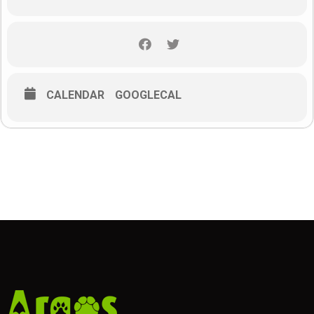
Koliko je jak pseći osjet mirisa
Pseća njuška i osjet mirisa
Pseći mozak: mjesto gdje se obrađuju informacije koje
njuška prikupi
Miris psećeg tijela
CALENDAR
GOOGLECAL
Identitet u svijetu mirisa – zašto se psi ne prepoznaju u
ogledalu
Komunikacija putem mirisa
Pseći susreti i međusobno prepoznavanje
Dugoročne mirisne poruke
Primjena: važnost mirisa za sretnog psa (šetnja, kupanje,
feromonski preparati, igračke, pseći sportovi, itd.)
Kratka pitanja
On-line ulaznice