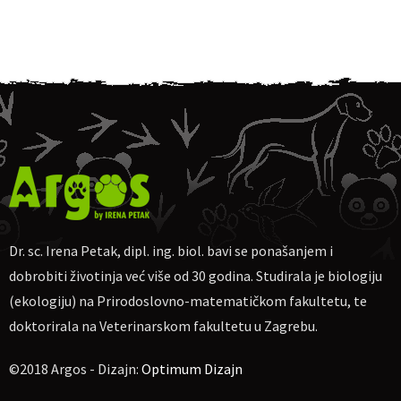
ogledalu
Komunikacija putem mirisa
Pseći susreti i međusobno prepoznavanje
Dugoročne mirisne poruke
Primjena: važnost mirisa za sretnog psa (šetnja, kupanje,
feromonski preparati, igračke, pseći sportovi, itd.)
Kratka pitanja
On-line ulaznice
Dr. sc. Irena Petak, dipl. ing. biol. bavi se ponašanjem i
Cijena sudjelovanja za jednu osobu:
100 HRK
(uplata može biti
u EUR)
dobrobiti životinja već više od 30 godina. Studirala je biologiju
Za uplatu:
IBAN
HR4623600001102710189, obrt Argos, vl. Irena
(ekologiju) na Prirodoslovno-matematičkom fakultetu, te
Petak.
doktorirala na Veterinarskom fakultetu u Zagrebu.
Ako nekome više odgovara, moguća uplata na
PayPal
dr.sc.irena.petak@gmail.com
©2018 Argos - Dizajn:
Optimum Dizajn
Molim naznačiti: „Za webinar o psećem osjetu mirisa