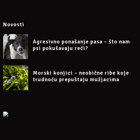
21.11.2021“, te pošaljite potvrdu o uplati na e-mail
dr.sc.irena.petak@gmail.com
Napomena: sudjelovanje na webinaru može se otkazati
najkasnije 24 sata prije početka.
Novosti
Više informacija na Facebook eventu
Agresivno ponašanje pasa – što nam
psi pokušavaju reći?
https://www.facebook.com/events/945841726281829
Morski konjici – neobične ribe koje
trudnoću prepuštaju mužjacima