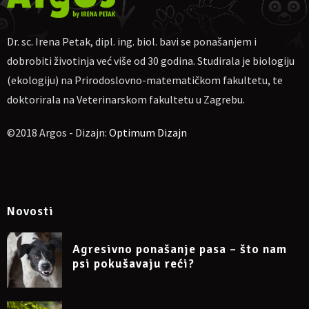
On-line ulaznice
Dr. sc. Irena Petak, dipl. ing. biol. bavi se ponašanjem i
Cijena sudjelovanja za jednu osobu:
100 HRK
(uplata može biti
u EUR)
dobrobiti životinja već više od 30 godina. Studirala je biologiju
Za uplatu:
IBAN
HR4623600001102710189, obrt Argos, vl. Irena
(ekologiju) na Prirodoslovno-matematičkom fakultetu, te
Petak.
doktorirala na Veterinarskom fakultetu u Zagrebu.
Ako nekome više odgovara, moguća uplata na
PayPal
dr.sc.irena.petak@gmail.com
©2018 Argos - Dizajn:
Optimum Dizajn
Molim naznačiti: „Za webinar o psećem osjetu mirisa
26.09.2021“, te pošaljite potvrdu o uplati na e-mail
dr.sc.irena.petak@gmail.com
Napomena: sudjelovanje na webinaru može se otkazati
najkasnije 24 sata prije početka.
Novosti
Više informacija na Facebook eventu
Agresivno ponašanje pasa – što nam
psi pokušavaju reći?
https://www.facebook.com/events/391023209202803