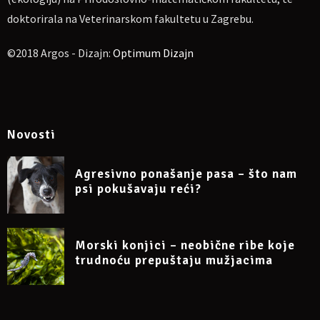
doktorirala na Veterinarskom fakultetu u Zagrebu.
Emocije mačaka
Učenje i trening
©2018 Argos - Dizajn:
Optimum Dizajn
Pitanja i diskusija
Najčešći problemi u ponašanju mačaka i pristup rješavanju:
Podjela
Novosti
Utjecaj zdravlja i prehrane
Utjecaj okoliša i vlasnika
Agresivno ponašanje pasa – što nam
Najčešći problemi u ponašanju mačaka (piš-poruke,
psi pokušavaju reći?
agresija prema vlasniku/skrbniku, agresija među
mačkama, strahovi, brušenje noktiju na namještaju,
separacijska anksioznost, pika)
Morski konjici – neobične ribe koje
Pitanja i diskusija
trudnoću prepuštaju mužjacima
Primjeri problema u ponašanju mačaka prema prijedlogu
polaznika tečaja
Rješavanje problema u ponašanju na temelju tema