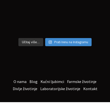
Prati Irenu na Instagramu
Učitaj više...
O nama
Blog
Kućni ljubimci
Farmske životinje
Divlje životinje
Laboratorijske životinje
Kontakt