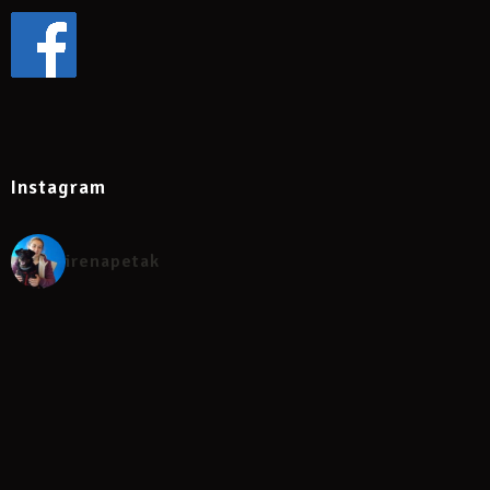
obrađenih u sklopu tečaja
Tečaj će trajati
8 sati
: 7 sati predavanja i diskusije, 1 sat
razgovora o problemima u ponašanju mačaka prema
primjerima polaznika tečaja. Tečaj će biti održan u 4 termina
nedjeljom od 10 h do 11:15 i 12:15 h.
Instagram
Snimke predavanja bit će dostupne 7 dana. Polaznici će dobiti
prezentacije u PDF-u.
irenapetak
Po odslušanom tečaju polaznici će dobiti uvjerenje o
odslušanom tečaju.
Cijena tečaja
za jednu osobu
je
180 €
. Popust mogu ostvariti
oni koji su već slušali moje webinare, volonteri i zaposlenici
udruga za zaštitu životinja, i sl. Također, popust će imati oni koji
na tečaj upišu više od jedne osobe. Tečaj je moguće platiti u 4
rate po 45 € – ratu treba platiti prije pojedinog termina
održavanja.
Za prijave, iskaz interesa za uključivanja na tečaj i dogovor
javiti se na
dr.sc.irena.petak@gmail.com