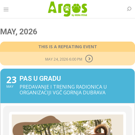
MAY, 2026
THIS IS A REPEATING EVENT
MAY 24, 2026 6:00 PM
23
PAS U GRADU
PREDAVANJE I TRENING RADIONICA U
MAY
ORGANIZACIJI VGČ GORNJA DUBRAVA