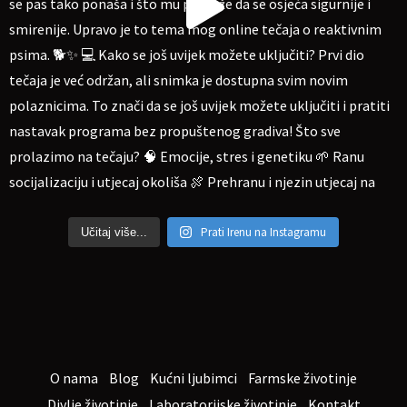
Prati Irenu na Instagramu
Učitaj više...
O nama
Blog
Kućni ljubimci
Farmske životinje
Divlje životinje
Laboratorijske životinje
Kontakt