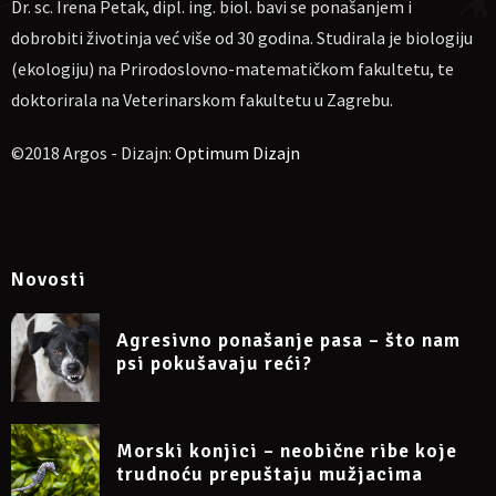
Dr. sc. Irena Petak, dipl. ing. biol. bavi se ponašanjem i
https://www.facebook.com/events/1509247383992143/1509247
390658809
dobrobiti životinja već više od 30 godina. Studirala je biologiju
(ekologiju) na Prirodoslovno-matematičkom fakultetu, te
doktorirala na Veterinarskom fakultetu u Zagrebu.
©2018 Argos - Dizajn:
Optimum Dizajn
Novosti
Agresivno ponašanje pasa – što nam
psi pokušavaju reći?
Morski konjici – neobične ribe koje
trudnoću prepuštaju mužjacima