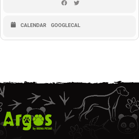
Sa zadovoljstvom ćemo odgovoriti na sva vaša pitanja, a ako
nešto zaboravite pitati imat ćete priliku postavljati pitanja i
sutradan na nastavku susreta.
Da sve ne bude u teoriji, pripremili smo vam i malo prakse.
CALENDAR
GOOGLECAL
Naime, sljedeći dan u nedjelju 24. svibnja u 18 sati u parku za
pse u ulici Zvonimira Ljevakovića 3, održat će se radionica gdje
ćemo uživo prikazati kako izgleda moderni trening i rad sa
psom u kojem ćete se sa svojim ljubimcem i sami moći okušati.
VAŽNO!
Na predavanje treba doći bez psa, a na radionicu dođite sa
psom – nije uvjet. Ponesite njegovu / njenu omiljenu poslasticu
ali i onu manje dragu, te igračku koju voli.
Pas mora biti na povodcu (ne fleksi) i na oprsnici ili ogrlici (ne
davilici).
Napomena – Za one koji neće moći doći ovaj vikend,
predavanje i radionica održat će se i u Donjoj Dubravi sljedeći
petak i subotu .
Predavačice – Tatjana Slatina iz udruge Futura i dr. sc. Irena
Petak, savjetnica za ponašanje životinja
Više informacija na linku: