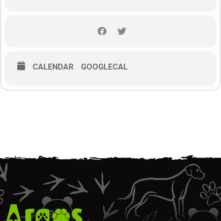
Sadržaj webinara:
Što je obogaćenje okoliša
Zašto obogaćivanja okoliša
Obogaćenje okoliša kao preduvjet za razvoj šteneta
CALENDAR
GOOGLECAL
Sprječavanje problema u ponašanju kroz obogaćenje
okoliša
Primjeri obogaćenja okoliša: igračke, šetnja, društvo, trening,
i ostalo
Obogaćenje okoliša u rješavanju problema u ponašanju
pasa – primjeri
Obogaćenje okoliša za stare i bolesne pse
Kratka pitanja
On-line ulaznice
Cijena sudjelovanja za jednu osobu je
25 €
. Nakon odslušanog