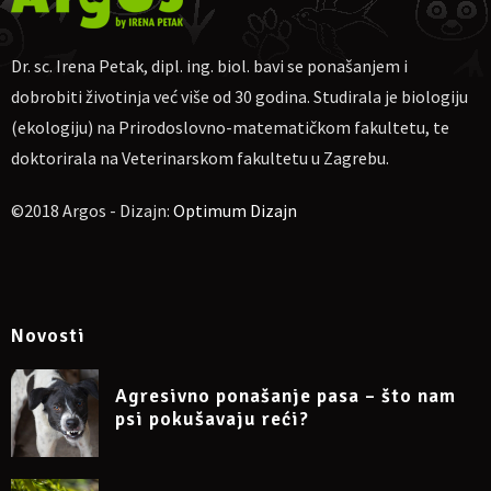
webinara dobiva uvjerenje o sudjelovanju.
Za one koji su prethodno slušali 3 moja webinara cijena 4. je 23
Dr. sc. Irena Petak, dipl. ing. biol. bavi se ponašanjem i
€.
dobrobiti životinja već više od 30 godina. Studirala je biologiju
Za uplatu:
IBAN
HR4623600001102710189, obrt Argos, vl. Irena
Petak.
(ekologiju) na Prirodoslovno-matematičkom fakultetu, te
Ako nekome više odgovara, moguća uplata na
PayPal
doktorirala na Veterinarskom fakultetu u Zagrebu.
dr.sc.irena.petak@gmail.com
Molim naznačiti: „Za webinar o obogaćenju okoliša za pse 7. 7.
©2018 Argos - Dizajn:
Optimum Dizajn
2025.“, te pošaljite potvrdu o uplati na e-mail
dr.sc.irena.petak@gmail.com
Nakon toga primit ćete na e-mail link za uključivanje na Google
Meet.
Napomena: sudjelovanje na webinaru može se otkazati
Novosti
najkasnije 24 sata prije početka.
Agresivno ponašanje pasa – što nam
psi pokušavaju reći?
Više informacija na Facebook eventu
https://www.facebook.com/events/1801114573808516