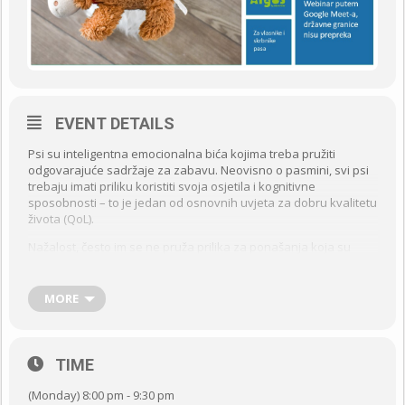
EVENT DETAILS
Psi su inteligentna emocionalna bića kojima treba pružiti
odgovarajuće sadržaje za zabavu. Neovisno o pasmini, svi psi
trebaju imati priliku koristiti svoja osjetila i kognitivne
sposobnosti – to je jedan od osnovnih uvjeta za dobru kvalitetu
života (QoL).
Nažalost, često im se ne pruža prilika za ponašanja koja su
tipična za njihovu vrstu, npr. da koriste svoj fantastični osjet
njuha. Mnogi psi zbog toga su u stresu, a prema nekim
inozemnim istraživanjima 88% pasa je anksiozno (osjeća se
MORE
tjeskobno). Zbog toga nastaju razni problemi u ponašanju pasa.
Biti odgovorni vlasnik/skrbnik psa znači omogućiti psu da bude
pas. Obogaćenje okoliša (engl. environmental enrichment) je
TIME
način na koji svojim psima možemo pokazati koliko ih volimo!
(Monday) 8:00 pm - 9:30 pm