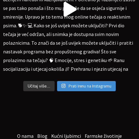
Prati Irenu na Instagramu
Učitaj više...
O nama
Blog
Kućni ljubimci
Farmske životinje