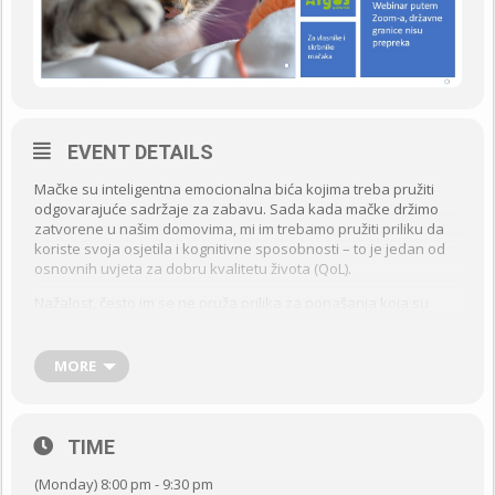
EVENT DETAILS
Mačke su inteligentna emocionalna bića kojima treba pružiti
odgovarajuće sadržaje za zabavu. Sada kada mačke držimo
zatvorene u našim domovima, mi im trebamo pružiti priliku da
koriste svoja osjetila i kognitivne sposobnosti – to je jedan od
osnovnih uvjeta za dobru kvalitetu života (QoL).
Nažalost, često im se ne pruža prilika za ponašanja koja su
tipična za njihovu vrstu, npr. da koriste svoju fantastičnu
vještinu lova i osjet njuha. Zbog toga nastaju razni problemi u
ponašanju mačaka. Jedan od čestih pokazatelja frustracije,
MORE
stresa i anksiznosti (tjeskobe) mačaka je kada prestanu koristiti
svoj zahod, glasno se glasaju (naravno, ako veterinar utvrdi da
je mačka fizički zdrava) i agresivno ponašanje.
TIME
Biti odgovorni vlasnik/skrbnik mačke znači omogućiti mački da
bude mačka. Obogaćenje okoliša (engl. environmental
(Monday) 8:00 pm - 9:30 pm