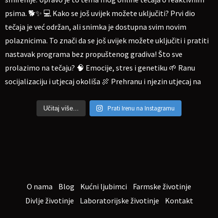
Prati Irenu na Instagramu
Učitaj više...
O nama
Blog
Kućni ljubimci
Farmske životinje
Divlje životinje
Laboratorijske životinje
Kontakt