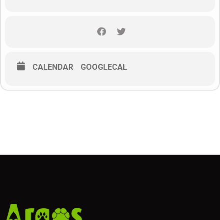
enrichment) je način na koji svojim mačkama možemo pokazati
koliko ih volimo!
Sadržaj webinara:
Što je obogaćenje okoliša
CALENDAR
GOOGLECAL
Zašto obogaćivanja okoliša
Obogaćenje okoliša kao preduvjet za razvoj mačića
Sprječavanje problema u ponašanju kroz obogaćenje
okoliša
Primjeri obogaćenja okoliša: igračke, uređenje prostora,
društvo, trening, i ostalo
Obogaćenje okoliša u rješavanju problema u ponašanju
mačaka – primjeri
Obogaćenje okoliša za stare i bolesne mačke
Kratka pitanja