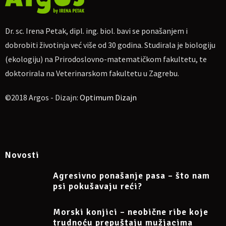
On-line ulaznice
Cijena sudjelovanja za jednu osobu je
20 €
(150,69 kn).
Dr. sc. Irena Petak, dipl. ing. biol. bavi se ponašanjem i
Za one koji su prethodno slušali 3 moja webinara cijena 4. je 18
dobrobiti životinja već više od 30 godina. Studirala je biologiju
€ (135,62 kn).
(ekologiju) na Prirodoslovno-matematičkom fakultetu, te
Za uplatu:
IBAN
HR4623600001102710189, obrt Argos, vl. Irena
doktorirala na Veterinarskom fakultetu u Zagrebu.
Petak.
Ako nekome više odgovara, moguća uplata na
PayPal
©2018 Argos - Dizajn:
Optimum Dizajn
dr.sc.irena.petak@gmail.com
Molim naznačiti: „Za webinar o obogaćenju okoliša za mačke 24.
4. 2023“, te pošaljite potvrdu o uplati na e-mail
dr.sc.irena.petak@gmail.com
Nakon toga primit ćete na e-mail link za uključivanje na Zoom.
Novosti
Napomena: sudjelovanje na webinaru može se otkazati
najkasnije 24 sata prije početka.
Agresivno ponašanje pasa – što nam
psi pokušavaju reći?
Više informacija na Facebook eventu
Morski konjici – neobične ribe koje
https://www.facebook.com/events/170200565947335
trudnoću prepuštaju mužjacima