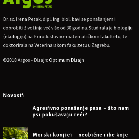
Kratka pitanja
Dr. sc. Irena Petak, dipl. ing. biol. bavi se ponašanjem i
On-line ulaznice
dobrobiti životinja već više od 30 godina. Studirala je biologiju
Cijena sudjelovanja:
120 HRK
(uplata može biti u EUR)
(ekologiju) na Prirodoslovno-matematičkom fakultetu, te
(Za one koji su prošle godine slušali 3 moja webinara cijena je i
doktorirala na Veterinarskom fakultetu u Zagrebu.
dalje 100 kn.)
Za uplatu:
IBAN
HR4623600001102710189, obrt Argos, vl. Irena
©2018 Argos - Dizajn:
Optimum Dizajn
Petak.
Ako nekome više odgovara, moguća uplata na
PayPal
dr.sc.irena.petak@gmail.com
Molim naznačiti: „Za webinar o obogaćenju okoliša za mačke
10.04.2022.“, te pošaljite potvrdu o uplati na e-mail
Novosti
dr.sc.irena.petak@gmail.com
Agresivno ponašanje pasa – što nam
Napomena: sudjelovanje na webinaru može se otkazati
psi pokušavaju reći?
najkasnije 24 sata prije početka.
Morski konjici – neobične ribe koje
Više informacija na Facebook eventu