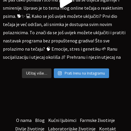
Prati Irenu na Instagramu
Učitaj više...
O nama
Blog
Kućni ljubimci
Farmske životinje
Divlje životinje
Laboratorijske životinje
Kontakt