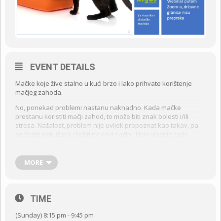
EVENT DETAILS
Mačke koje žive stalno u kući brzo i lako prihvate korištenje
mačjeg zahoda.
No, ponekad problemi nastanu naknadno. Kada mačke
prestanu koristiti mačji zahod, to može biti znak bolesti i/ili
stresa. Nažalost, problem nije uvijek prepoznat kao takav, pa
se često pokušava riješiti na krivi način. Neki vlasnici tada
počnu kažnjavati mačke ili ih izbace na ulicu.
Istovremeno, novija znanstvena istraživanja donose nam sve
MORE
više znanja o mačjoj društvenosti, komunikaciji, prilagodbama
životu uz čovjeka, teritorijalnosti i emocionalnosti. To nam daje
neke odgovore na pitanje zašto ovaj problem u ponašanju
nastaje, kako ga se može spriječiti te kako pristupiti rješavanju
TIME
problema.
(Sunday) 8:15 pm - 9:45 pm