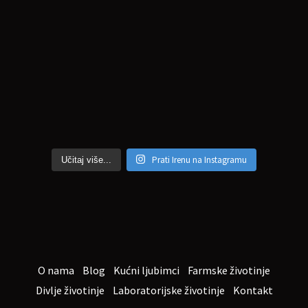
Prati Irenu na Instagramu
Učitaj više...
O nama
Blog
Kućni ljubimci
Farmske životinje
Divlje životinje
Laboratorijske životinje
Kontakt