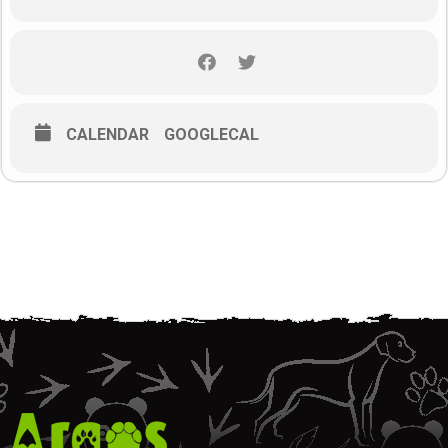
Sadržaj webinara:
Zašto su mačke danas u svijetu najbrojniji kućni ljubimci
Mačja društvenost i teritorijalnost
Što za mačke znače piš-poruke
CALENDAR
GOOGLECAL
Mačja higijena
Kakav zahod mačke žele
Zašto mačke prestanu koristiti svoj zahod
Kako rješavati problem kada mačka obavlja nuždu po kući
Kratka pitanja
On-line ulaznice
Cijena sudjelovanja za jednu osobu je
20 €
(150,69 kn).
Za one koji su prethodno slušali 3 moja webinara cijena 4. je 18
€ (135,62 kn).