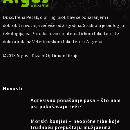
Za uplatu:
IBAN
HR4623600001102710189, obrt Argos, vl. Irena
Petak.
Ako nekome više odgovara, moguća uplata na
PayPal
Dr. sc. Irena Petak, dipl. ing. biol. bavi se ponašanjem i
dr.sc.irena.petak@gmail.com
dobrobiti životinja već više od 30 godina. Studirala je biologiju
Molim naznačiti: „Za webinar o mačjim piš-porukama
(ekologiju) na Prirodoslovno-matematičkom fakultetu, te
30.07.2023“, te pošaljite potvrdu o uplati na e-mail
dr.sc.irena.petak@gmail.com
doktorirala na Veterinarskom fakultetu u Zagrebu.
Nakon toga primit ćete na e-mail link za uključivanje na Zoom.
©2018 Argos - Dizajn:
Optimum Dizajn
Napomena: sudjelovanje na webinaru može se otkazati
najkasnije 24 sata prije početka.
Više informacija na Facebook eventu:
Novosti
https://www.facebook.com/events/742128701250757
Agresivno ponašanje pasa – što nam
psi pokušavaju reći?
Morski konjici – neobične ribe koje
trudnoću prepuštaju mužjacima