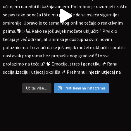
Prati Irenu na Instagramu
Učitaj više...