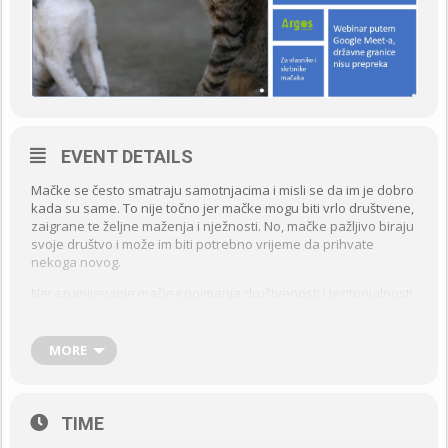
EVENT DETAILS
Mačke se često smatraju samotnjacima i misli se da im je dobro
kada su same. To nije točno jer mačke mogu biti vrlo društvene,
zaigrane te željne maženja i nježnosti. No, mačke pažljivo biraju
svoje društvo i može im biti potrebno vrijeme da prihvate
nekoga novog.
Nerazumijevanje mačjeg poimanja društvenosti i teritorijalnosti
razlog je nekih od najčešćih problema u ponašanju na koje se
žale vlasnici/skrbnici mačaka.
MORE
Nažalost, problem nije uvijek prepoznat kao takav, pa se često
pokušava riješiti na krivi način.
Istovremeno, novija znanstvena istraživanja donose nam sve
TIME
više znanja o mačjoj društvenosti, komunikaciji, prilagodbama
životu uz čovjeka, teritorijalnosti i emocionalnosti. To nam daje