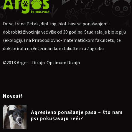
On-line ulaznice
Cijena sudjelovanja za jednu osobu je
23 €
.
Dr. sc. Irena Petak, dipl. ing. biol. bavi se ponašanjem i
Za one koji su prethodno slušali 3 moja webinara cijena 4. je 20
dobrobiti životinja već više od 30 godina. Studirala je biologiju
€.
(ekologiju) na Prirodoslovno-matematičkom fakultetu, te
Za uplatu:
IBAN
HR4623600001102710189, obrt Argos, vl. Irena
doktorirala na Veterinarskom fakultetu u Zagrebu.
Petak.
Ako nekome više odgovara, moguća uplata na
PayPal
©2018 Argos - Dizajn:
Optimum Dizajn
dr.sc.irena.petak@gmail.com
Molim naznačiti: „Za webinar o mačjoj društvenosti i
teritorijalnosti 6. 10. 2024.“, te pošaljite potvrdu o uplati na e-mail
dr.sc.irena.petak@gmail.com
Oni koji pošalju potvrdu o uplati primit će na e-mail link za
Novosti
uključivanje na Google Meet.
Napomena: sudjelovanje na webinaru može se otkazati
najkasnije 24 sata prije početka.
Agresivno ponašanje pasa – što nam
psi pokušavaju reći?
Više informacija
: