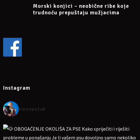
Morski konjici – neobične ribe koje
https://www.facebook.com/events/1664441997734924/
trudnoću prepuštaju mužjacima
Instagram
irenapetak