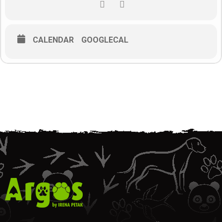
Dođite na druženje, besplatne radionice, kazališnu
predstavu i koncert! Cjelodnevni događaj za djecu i mlade,
odrasle i ljubimce!
Zeleno-kulturni festival organiziraju vijeća MO: Ribnjak,
CALENDAR
GOOGLECAL
Medveščak, Gupčeva zvijezda, Voćarska, Šalata i Nova Ves
u suradnji s Centrom kulture Ribnjak.
Vidimo se u Ribnjaku!
Dizajn vizuala: Andrea Bielen”
Na linku je cijela objava gdje možete vidjeti ostale sadržaje
u sklopu događanja:
https://www.facebook.com/photo?
fbid=1271748455136552&set=pcb.1271749585136439
Vidimo se!