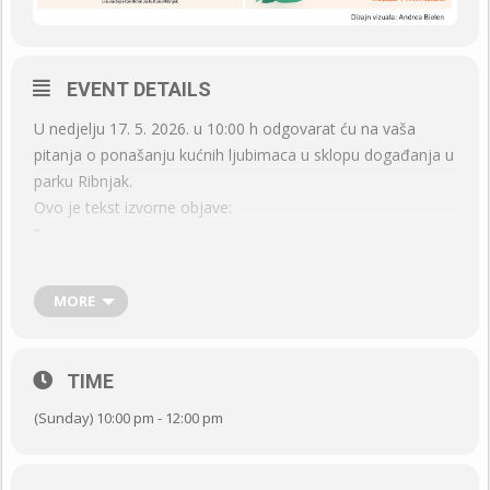
EVENT DETAILS
U nedjelju 17. 5. 2026. u 10:00 h odgovarat ću na vaša
pitanja o ponašanju kućnih ljubimaca u sklopu događanja u
parku Ribnjak.
Ovo je tekst izvorne objave:
“
MORE
[Kvart u parku]
TIME
Nedjelja, 17.5. RIBNJAK
(Sunday) 10:00 pm - 12:00 pm
Pozivamo vas na kvartovski događaj sezone!
Kvart u parku nedjelja, 17.5.2026. u Parku Ribnjak.