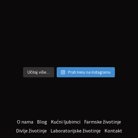
Prati Irenu na Instagramu
Učitaj više...
O nama
Blog
Kućni ljubimci
Farmske životinje
Divlje životinje
Laboratorijske životinje
Kontakt