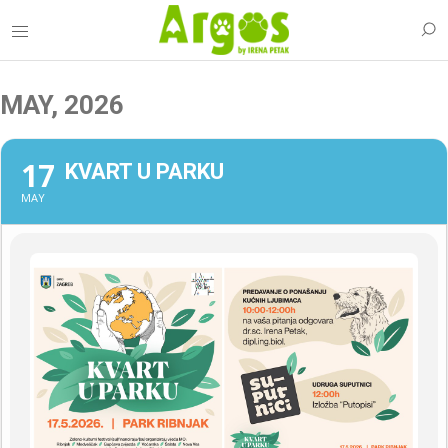
MAY, 2026
17
KVART U PARKU
MAY