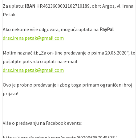
Za uplatu:
IBAN
HR4623600001102710189, obrt Argos, vl. Irena
Petak.
Ako nekome više odgovara, moguća uplata na
PayPal
dr.sc.irena.petak@gmail.com
Molim naznačiti: „Za on-line predavanje o psima 20.05.2020“, te
pošaljite potvrdu o uplati na e-mail
dr.sc.irena.petak@gmail.com
Ovo je probno predavanje i zbog toga primam ograničeni broj
prijava!
Više o predavanju na Facebook eventu:
https://www.facebook.com/events/692906957948576/