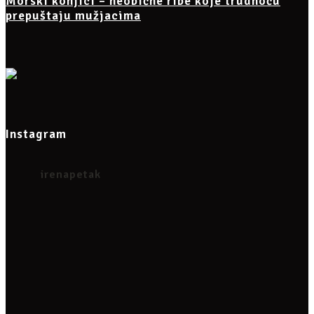
Morski konjici – neobične ribe koje trudnoću
prepuštaju mužjacima
Instagram
irenapetak