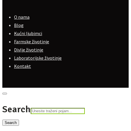
O nama
Blog
Kućni ljubimci
Farmske životinje
Divlje životinje
Laboratorijske životinje
Kontakt
Search