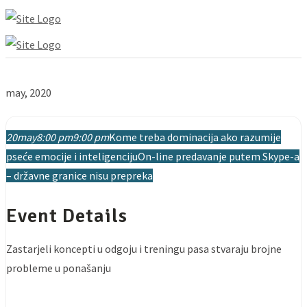
may, 2020
20
may
8:00 pm
9:00 pm
Kome treba dominacija ako razumije
pseće emocije i inteligenciju
On-line predavanje putem Skype-a
– državne granice nisu prepreka
Event Details
Zastarjeli koncepti u odgoju i treningu pasa stvaraju brojne
probleme u ponašanju