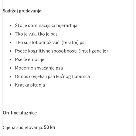
Sadržaj predavanja:
Što je dominacijska hijerarhija
Tko je vuk, tko je pas
Tko su slobodnoživući (feralni) psi
Pseće kognitivne sposobnosti (inteligencije)
Pseće emocije
Moderno shvaćanje psa
Odnos čovjeka i psa kućnog ljubimca
Kratka pitanja
On-line ulaznice
Cijena sudjelovanja:
50 kn