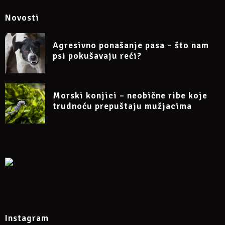
Novosti
Više o predavanju na Facebook eventu:
https://www.facebook.com/events/467891124782224
Agresivno ponašanje pasa – što nam
psi pokušavaju reći?
Morski konjici – neobične ribe koje
trudnoću prepuštaju mužjacima
Instagram