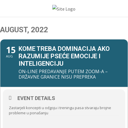
AUGUST, 2022
15
KOME TREBA DOMINACIJA AKO
RAZUMIJE PSEĆE EMOCIJE I
AUG
INTELIGENCIJU
ON-LINE PREDAVANJE PUTEM ZOOM-A –
DRŽAVNE GRANICE NISU PREPREKA
EVENT DETAILS
Zastarjeli koncepti u odgoju i treningu pasa stvaraju brojne
probleme u ponašanju