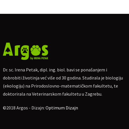
Kako način držanja u domu vlasnika utječe na ponašanje
papiga
Kako papige doživljavaju ljude
Najčešći problemi u ponašanju papiga
Kako pristupiti rješavanju problema
Kratka pitanja
On-line ulaznice
Dr. sc. Irena Petak, dipl. ing. biol. bavi se ponašanjem i
Cijena sudjelovanja:
50 kn
dobrobiti životinja već više od 30 godina. Studirala je biologiju
Za uplatu:
IBAN
HR4623600001102710189, obrt Argos, vl. Irena
(ekologiju) na Prirodoslovno-matematičkom fakultetu, te
Petak.
doktorirala na Veterinarskom fakultetu u Zagrebu.
Ako nekome više odgovara, moguća uplata na
PayPal
dr.sc.irena.petak@gmail.com
©2018 Argos - Dizajn:
Optimum Dizajn
Molim naznačiti: „Za on-line predavanje o papigama
20.05.2020“, te pošaljite potvrdu o uplati na e-mail
dr.sc.irena.petak@gmail.com