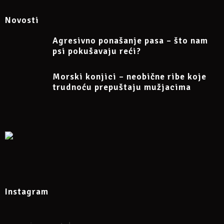
Ovo je probno predavanje i zbog toga primam ograničeni broj
prijava!
Novosti
Agresivno ponašanje pasa – što nam
Više podataka na Facebook eventu:
psi pokušavaju reći?
https://www.facebook.com/events/3178941798794421/
Morski konjici – neobične ribe koje
trudnoću prepuštaju mužjacima
Instagram