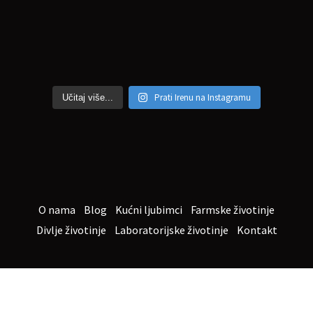
Prati Irenu na Instagramu
Učitaj više...
O nama
Blog
Kućni ljubimci
Farmske životinje
Divlje životinje
Laboratorijske životinje
Kontakt