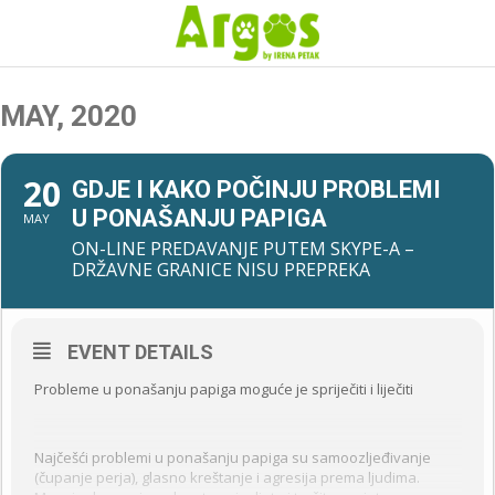
MAY, 2020
20
GDJE I KAKO POČINJU PROBLEMI
U PONAŠANJU PAPIGA
MAY
ON-LINE PREDAVANJE PUTEM SKYPE-A –
DRŽAVNE GRANICE NISU PREPREKA
EVENT DETAILS
Probleme u ponašanju papiga moguće je spriječiti i liječiti
Najčešći problemi u ponašanju papiga su samoozljeđivanje
(čupanje perja), glasno kreštanje i agresija prema ljudima.