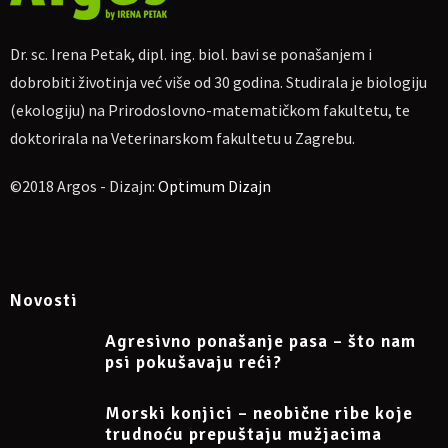
Ime pod kojim ćete se uključiti putem Google Meet-a
2-3 rečenice u kojima ćete objasniti zašto želite slušati o ovoj
Dr. sc. Irena Petak, dipl. ing. biol. bavi se ponašanjem i
temi
dobrobiti životinja već više od 30 godina. Studirala je biologiju
(ekologiju) na Prirodoslovno-matematičkom fakultetu, te
Nakon toga na e-mail ćete dobiti link za uključivanje, a nakon
odslušanog webinara i uvjerenje o sudjelovanju. Na webinar će
doktorirala na Veterinarskom fakultetu u Zagrebu.
se moći uključiti samo oni čiji ću e-mail dobiti.
Napomena: sudjelovanje na webinaru može se otkazati
©2018 Argos - Dizajn:
Optimum Dizajn
najkasnije 24 sata prije početka.
Više informacija na Facebook eventu
https://www.facebook.com/events/311315631875546
Novosti
Agresivno ponašanje pasa – što nam
psi pokušavaju reći?
Morski konjici – neobične ribe koje
trudnoću prepuštaju mužjacima