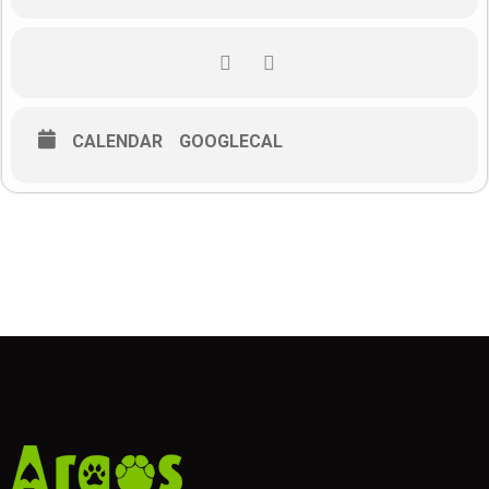
Osnove bioetike
Kako i zašto nastaje dobrobit životinja: životinje na farmama,
u zoološkim vrtovima, laboratorijima i kućni ljubimci
Prava životinja vs. dobrobit životinja
Ekologija, zaštita prirode i životinja vs. dobrobit životinja
CALENDAR
GOOGLECAL
Znanost i zakonodavstvo (osnove) dobrobiti životinja danas
Kratka pitanja – ako ne bude previše sudionika moguća
diskusija!
On-line ulaznice
Webinar je BESPLATAN!
Za sudjelovanje na webinaru potrebno je poslati e-mail na
dr.sc.irena.petak@gmail.com
Naslov e-mail-a treba biti: Webinar
o dobrobiti životinja 10.01.2024.
U e-mail-u treba navesti:
Ime i prezime